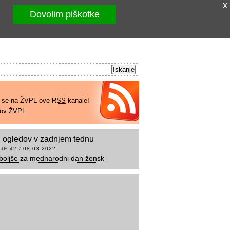
x
Dovolim piškotke
e se na ŽVPL-ove
RSS
kanale!
kov ŽVPL
 ogledov v zadnjem tednu
JE 42
/
08.03.2022
boljše za mednarodni dan žensk