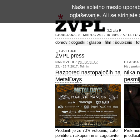
Naše spletno mesto uporablj
oglaševanje. Ali se strinja
3.2 alfa R
LJUBLJANA, 8. MAREC 2022 @ 00:00 :// LETO 24
domov
dogodki
glasba
film
šoubiznis
fo
..
/
AVTORJI
ŽVPL press
NAPOVEDI
/
25.02.2017
GLASBA
23. - 29.7.2017, Tolmin
Hit v prekm
Razpored nastopajočih na
Nika n
MetalDays
pesmij
Prodanih je že 70% vstopnic, zato
Prekmurs
pohitite z nakupom in si zagotovite
je odloč