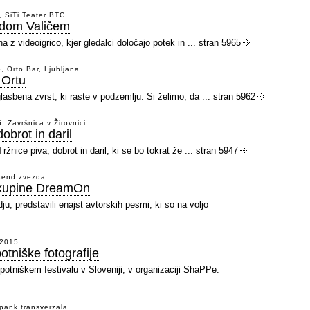
, SiTi Teater BTC
idom Valičem
a z videoigrico, kjer gledalci določajo potek in
... stran 5965
, Orto Bar, Ljubljana
 Ortu
lasbena zvrst, ki raste v podzemlju. Si želimo, da
... stran 5962
, Završnica v Žirovnici
obrot in daril
Tržnice piva, dobrot in daril, ki se bo tokrat že
... stran 5947
kend zvezda
skupine DreamOn
, predstavili enajst avtorskih pesmi, ki so na voljo
j 2015
otniške fotografije
potniškem festivalu v Sloveniji, v organizaciji ShaPPe:
pank transverzala