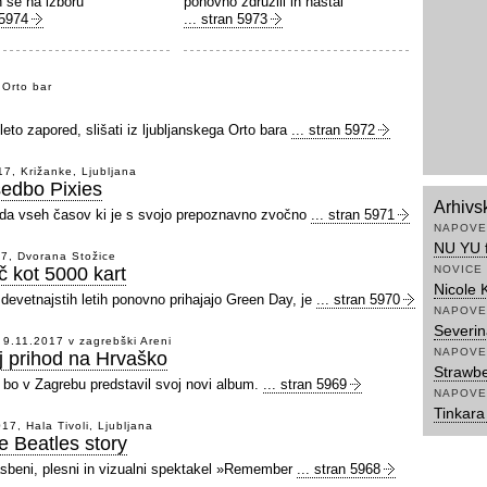
n se na izboru
ponovno združili in nastal
 5974
... stran 5973
 Orto bar
 leto zapored, slišati iz ljubljanskega Orto bara
... stran 5972
017, Križanke, Ljubljana
sedbo Pixies
Arhivs
enda vseh časov ki je s svojo prepoznavno zvočno
... stran 5971
NAPOVE
NU YU f
17, Dvorana Stožice
č kot 5000 kart
NOVICE
Nicole 
devetnajstih letih ponovno prihajajo Green Day, je
... stran 5970
NAPOVE
Severin
 9.11.2017 v zagrebški Areni
NAPOVE
j prihod na Hrvaško
Strawbe
 bo v Zagrebu predstavil svoj novi album.
... stran 5969
NAPOVE
Tinkara
017, Hala Tivoli, Ljubljana
 Beatles story
lasbeni, plesni in vizualni spektakel »Remember
... stran 5968