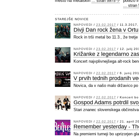
mesto na metalskih
... stran 5975
potezo i
... stran
STAREJŠE NOVICE
NAPOVEDI
/
23.02.2017
/
11.3.2017,
Divji Dan rock žena v Ortu
Rock in trši metal bo 11.3., že tretje
NAPOVEDI
/
23.02.2017
/
12. julij 2
Križanke z legendarno za
Koncert najvplivnejšega alt-rock b
NAPOVEDI
/
22.02.2017
/
6. junij 20
V prvih tednih prodanih ve
Novica, da v našo malo državico po 
NAPOVEDI
/
22.02.2017
/
Koncert bo
Gospod Adams potrdil svo
Stari znanec slovenskega občinstva
NAPOVEDI
/
22.02.2017
/
21. april 2
Remember yesterday - The
Na premierni turneji bo uprizorjen g