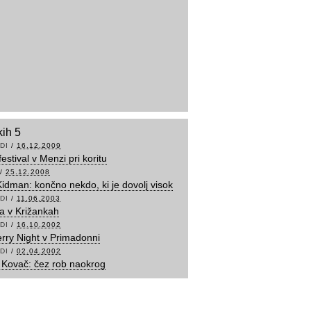
kih 5
DI
/
16.12.2009
estival v Menzi pri koritu
/
25.12.2008
Kidman: končno nekdo, ki je dovolj visok
DI
/
11.06.2003
a v Križankah
DI
/
16.10.2002
rry Night v Primadonni
DI
/
02.04.2002
 Kovač: čez rob naokrog