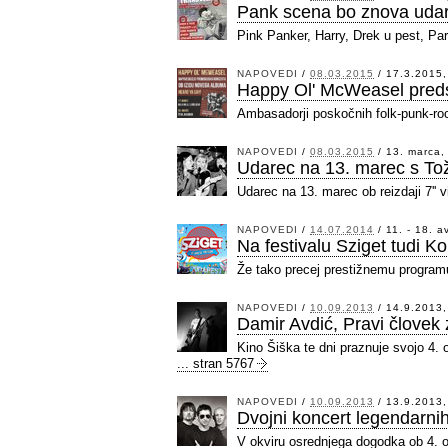
Pank scena bo znova udar
Pink Panker, Harry, Drek u pest, Par
NAPOVEDI
/
08.03.2015
/
17.3.2015,
Happy Ol' McWeasel preds
Ambasadorji poskočnih folk-punk-ro
NAPOVEDI
/
08.03.2015
/
13. marca, 
Udarec na 13. marec s To
Udarec na 13. marec ob reizdaji 7''
NAPOVEDI
/
14.07.2014
/
11. - 18. 
Na festivalu Sziget tudi K
Že tako precej prestižnemu programu 
NAPOVEDI
/
10.09.2013
/
14.9.2013,
Damir Avdić, Pravi človek 
Kino Šiška te dni praznuje svojo 4. 
... stran 5767
NAPOVEDI
/
10.09.2013
/
13.9.2013,
Dvojni koncert legendarni
V okviru osrednjega dogodka ob 4. o