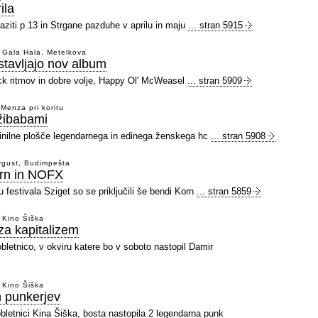
ila
aziti p.13 in Strgane pazduhe v aprilu in maju
... stran 5915
 Gala Hala, Metelkova
tavljajo nov album
ck ritmov in dobre volje, Happy Ol' McWeasel
... stran 5909
Menza pri koritu
žibabami
 vinilne plošče legendarnega in edinega ženskega hc
... stran 5908
avgust, Budimpešta
orn in NOFX
festivala Sziget so se priključili še bendi Korn
... stran 5859
 Kino Šiška
za kapitalizem
obletnico, v okviru katere bo v soboto nastopil Damir
 Kino Šiška
h punkerjev
bletnici Kina Šiška, bosta nastopila 2 legendarna punk