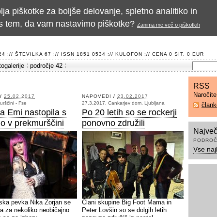
a piškotke za boljše delovanje, spletno analitiko in
te s tem, da vam nastavimo piškotke?
Zanima me več o piškotkih
 :// ŠTEVILKA 67 :// ISSN 1851 0534 ://
KULOFON
:// CENA 0 SIT, 0 EUR
togalerije
področje 42
RSS
Naročit
/
25.02.2017
NAPOVEDI
/
23.02.2017
urščini - Fse
27.3.2017, Cankarjev dom, Ljubljana
član
a Emi nastopila s
Po 20 letih so se rockerji
o v prekmurščini
ponovno združili
Največ
PODROČ
Vse naj
ka pevka Nika Zorjan se
Člani skupine Big Foot Mama in
ila za nekoliko neobičajno
Peter Lovšin so se dolgih letih