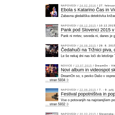
NAPOVEDI
/
24.02.2016
/
27. februar
Ebola s Katarino Čas in V
Zabavna gledališka detektivka križan
NAPOVEDI
/
08.12.2015
/
10.12.2015
Pank pod Slovenci 2015 v
Pank ni mrtev, seveda ni, danes je g
NAPOVEDI
/
26.08.2015
/
29. 8. 2015
Čedahuči na Tržnici piva, d
Le še nekaj dni nas loči do letošnje 
NOVICE
/
13.07.2015
/
DreamOn - Vi
Novi album in videospot 
DreamOn so, s pevko Dašo v ospredju
... stran 5934
NAPOVEDI
/
22.06.2015
/
7. - 9. juli
Festival popotništva in pop
Vse o potovanjih na najstarejšem po
... stran 5932
NAPOVEDI
/
30.03.2015
/
Slovenska 