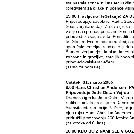
sta nastala sonce in luna ter kakšni 
(predvsem za dijake in učence višjih
19.00 Pravljično ReŠetanje: ZA
Pripovedujejo sodelavci Radia Štude
Soustvarjalci oddaje Za dva groša f
vabijo na sprehod po raznolikem in
pripovedi z vsega sveta. Ponuditi na
krožile predvsem med odraslimi, saj
sporočale temeljne resnice o ljudeh 
Študent verjamejo, da niso danes nič
zabavne in grozljive, zato jih bodo sk
pripovedovalskem večeru.
(samo za odrasle)
Četrtek, 31. marca 2005
9.00 Hans Christian Andersen: P
Pripoveduje Jette Ostan Vejrup.
Dramska igralka Jette Ostan Vejrup že
rodila in šolala pa se je na Danske
čudovito interpretacijo Palčice, prilju
njen rojak Hans Christian Anderse
pridružili praznovanju 200-letnice 
(za otroke od 6. leta)
10.00 KDO BO Z NAMI ŠEL V GO