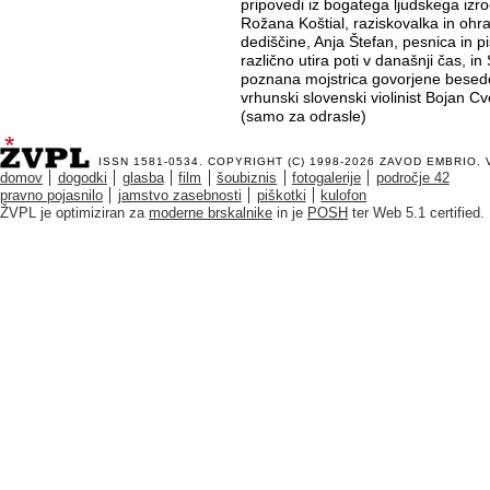
pripovedi iz bogatega ljudskega izro
Rožana Koštial, raziskovalka in ohr
dediščine, Anja Štefan, pesnica in pi
različno utira poti v današnji čas, 
poznana mojstrica govorjene besede.
vrhunski slovenski violinist Bojan Cv
(samo za odrasle)
ISSN 1581-0534. COPYRIGHT (C) 1998-2026
ZAVOD EMBRIO
.
domov
dogodki
glasba
film
šoubiznis
fotogalerije
področje 42
pravno pojasnilo
jamstvo zasebnosti
piškotki
kulofon
ŽVPL je optimiziran za
moderne brskalnike
in je
POSH
ter Web 5.1 certified.