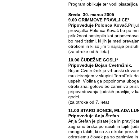
Program oblikuje ter vodi pisateljica 
Sreda, 30. marca 2005
9.00 GRIMMOVE PRAVLJICE*
Pripoveduje Polonca Kovač.
Prilj
prevajalka Polonca Kovač bo po mno
priložnost nastopila kot pripovedova
bo med tistimi, ki jih je med preva
otrokom in ki so jim ti najraje prisluhn
(za otroke od 5. leta)
10.00 ČUDEŽNE GOSLI*
Pripoveduje Bojan Cvetrežnik.
Bojan Cvetrežnik je vrhunski slovenski 
muziciranjem v skupini TerraFolk d
uspeh. Violina ga popolnoma uboga, j
otroki zna: gotovo bo zanimivo pris
pripovedovanju ljudskih pravljic, v k
godci.
(za otroke od 7. leta)
11.00 STARO SONCE, MLADA LU
Pripoveduje Anja Štefan.
Anja Štefan je pisateljica in pravljič
zagnano brska po naših in tujih ljud
mnogo takih, ki so za otroke prezah
odraslemu človek pa so zanimive in