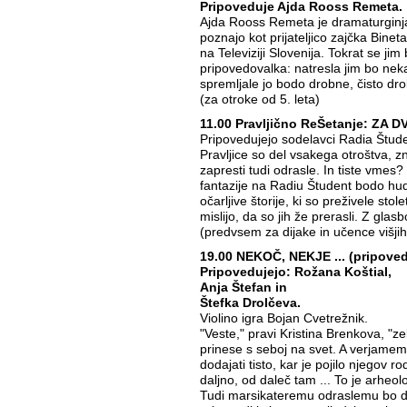
Pripoveduje Ajda Rooss Remeta.
Ajda Rooss Remeta je dramaturginja 
poznajo kot prijateljico zajčka Binet
na Televiziji Slovenija. Tokrat se jim
pripovedovalka: natresla jim bo nekaj
spremljale jo bodo drobne, čisto dro
(za otroke od 5. leta)
11.00 Pravljično ReŠetanje: ZA
Pripovedujejo sodelavci Radia Štude
Pravljice so del vsakega otroštva, 
zapresti tudi odrasle. In tiste vmes
fantazije na Radiu Študent bodo hu
očarljive štorije, ki so preživele stole
mislijo, da so jih že prerasli. Z glasb
(predvsem za dijake in učence višjih
19.00 NEKOČ, NEKJE ... (pripoved
Pripovedujejo: Rožana Koštial,
Anja Štefan in
Štefka Drolčeva.
Violino igra Bojan Cvetrežnik.
"Veste," pravi Kristina Brenkova, "z
prinese s seboj na svet. A verjame
dodajati tisto, kar je pojilo njegov r
daljno, od daleč tam ... To je arheo
Tudi marsikateremu odraslemu bo do