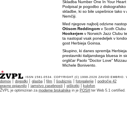
Skladba Number One In Your Heart 
Podpisal je pogodbo z diskografsko h
skladbe, ki so bile uspešnice tako v An
Nemčiji.
Med njegove najbolj odzivne nastop
Otisom Reddingom
v Scoth Clubu
Hookerjem
v Norwich Jazz Clubu t
ta nastopal vsak ponedeljek v londo
gost Herbieja Goinsa.
Skupino, ki danes spremlja Herbieja,
prestavniki italijanskega bluesa in si
orgličar Paolo "Doctor Love" Mizza
Michele Bonivento.
ISSN 1581-0534. COPYRIGHT (C) 1998-2026
ZAVOD EMBRIO
.
domov
dogodki
glasba
film
šoubiznis
fotogalerije
področje 42
pravno pojasnilo
jamstvo zasebnosti
piškotki
kulofon
ŽVPL je optimiziran za
moderne brskalnike
in je
POSH
ter Web 5.1 certified.