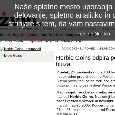
Naše spletno mesto uporablja 
delovanje, spletno analitiko in 
strinjate s tem, da vam nastavi
3.2 alfa R
LJUBLJANA, 8. MAREC 2022 @ 00:00 :// LETO 24 :// ŠTEVILKA 67 :// ISSN 185
več o piškotkih
domov
dogodki
glasba
film
šoubiznis
fotogalerije
področje 42
v rubriki dogodki:
napovedi
recenzije
fotoreportaže
..
/
DOGODKI
/
NAPOVEDI
/ 14.09.200
Herbie Goins
Herbie Goins odpira po
bluza
V petek, 24. septembra ob 20.30 b
neposredno pred vhodom v Postojnsk
S temi prvimi toni se bo rodil prvi 
bluza pri nas: Blues festival Postoj
Med izvajalci se obetajo uveljavlje
nastopil
Herbie Goins
. Naslednji ko
zadnji četrtek v oktobru in novembru 
marcu in aprilu 2005. Koncertno ver
27. in 28. maja, ko se bo pred Post
festival bluza.