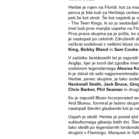
Herbie je rojen na Floridi: kot za 
pevca je bila tudi za Herbieja cerkev
peti že kot otrok. Še kot najstnik je
- The Teen Kings, ki so jo sestavljali
imel tudi prve manjše uspehe na Flor
Prva prava skupina pa je prišla, ko s
je nastopati po celotnih Združenih d
večkrat sodeloval z velikimi blues izv
King, Bobby Bland
in
Sam Cooke
V začetku šestdesetih let je zapusti
Anglijo, kjer je tvoril del zgodbe i
vodstvom legendarnega
Alexisa Ko
ki je zbiral ob sebi najpomembnejš
Herbie, pevec skupine, je tako sodel
Heckstall Smith, Jack Bruce, Gi
Chris Barber, Phil Seaman
in drugi
Ko je zapustil Blues Incorporated s
And Bluesu, formiral je lastno skup
nastopali številni glasbeniki kot je 
Uspeh je sledil: Herbie je postal 
subkulturnega gibanja tistih dni. Štev
tako sledili po legendarnih londonsk
drugimi v Flamingo, Marquee in Syli