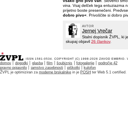
vsako grlo pivo vari
. Slovenci smo 
vina. Vsaj delček tega entuziazma na
prijetno boste presenečeni. Predvs
dobro pivo«
. Privoščite si dobro pi
AVTOR
Jernej Vrečar
Stalni dopisnik ŽVPL, ki
skupaj objavil
26 člankov
.
ISSN 1581-0534. COPYRIGHT (C) 1998-2026
ZAVOD EMBRIO
.
domov
dogodki
glasba
film
šoubiznis
fotogalerije
področje 42
pravno pojasnilo
jamstvo zasebnosti
piškotki
kulofon
ŽVPL je optimiziran za
moderne brskalnike
in je
POSH
ter Web 5.1 certified.