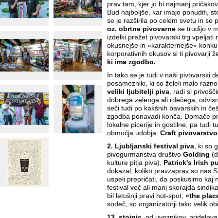
prav tam, kjer jo bi najmanj pričakova
Bud najboljše, kar imajo ponuditi, s
se je razširila po celem svetu in se p
oz. obrtne pivovarne
se trudijo v 
izdelki prežet pivovarski trg vpeljat
okusnejše in »karakternejše« konku
korporativnih okusov si ti pivovarji že
ki ima zgodbo.
In tako se je tudi v naši pivovarski d
posamezniki, ki so želeli malo razno
veliki ljubitelji piva
, radi si privoš
dobrega zelenga ali rdečega, odvisn
seči tudi po kakšnih bavarskih in češ
zgodba ponavadi konča. Domače piv
lokalne picerije in gostilne, pa tudi t
območja udobja.
Craft pivovarstvo
2. Ljubljanski festival piva
, ki so 
pivogurmanstva društvo
Golding
(d
kulture pitja piva),
Patrick's Irish p
dokazal, koliko pravzaprav so nas 
uspeli prepričati, da poskusimo kaj n
festival več ali manj skorajda sindi
bil letošnji pravi hot-spot,
»the plac
sodeč, so organizatorji tako velik obi
13. stojnic
, od uvoznikov, pridelova