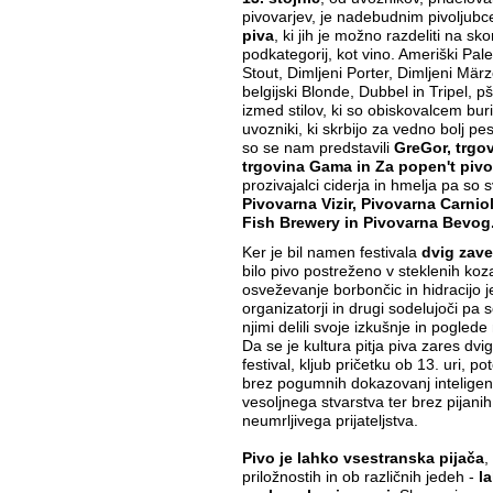
pivovarjev, je nadebudnim pivoljub
piva
, ki jih je možno razdeliti na skor
podkategorij, kot vino. Ameriški Pale
Stout, Dimljeni Porter, Dimljeni Mär
belgijski Blonde, Dubbel in Tripel, p
izmed stilov, ki so obiskovalcem buri
uvozniki, ki skrbijo za vedno bolj p
so se nam predstavili
GreGor, trgov
trgovina Gama in Za popen't piv
prozivajalci ciderja in hmelja pa so 
Pivovarna Vizir, Pivovarna Carni
Fish Brewery in Pivovarna Bevog
Ker je bil namen festivala
dvig zave
bilo pivo postreženo v steklenih koza
osveževanje borbončic in hidracijo j
organizatorji in drugi sodelujoči pa s
njimi delili svoje izkušnje in poglede
Da se je kultura pitja piva zares dvig
festival, kljub pričetku ob 13. uri, p
brez pogumnih dokazovanj inteligent
vesoljnega stvarstva ter brez pijanih
neumrljivega prijateljstva.
Pivo je lahko vsestranska pijača
,
priložnostih in ob različnih jedeh -
l