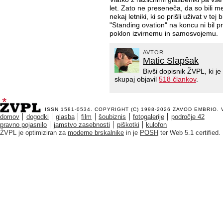
let. Zato ne preseneča, da so bili m
nekaj letniki, ki so prišli uživat v te
"Standing ovation" na koncu ni bil 
poklon izvirnemu in samosvojemu.
AVTOR
Matic Slapšak
Bivši dopisnik ŽVPL, ki 
skupaj objavil
518 člankov
.
ISSN 1581-0534. COPYRIGHT (C) 1998-2026
ZAVOD EMBRIO
.
domov
dogodki
glasba
film
šoubiznis
fotogalerije
področje 42
pravno pojasnilo
jamstvo zasebnosti
piškotki
kulofon
ŽVPL je optimiziran za
moderne brskalnike
in je
POSH
ter Web 5.1 certified.