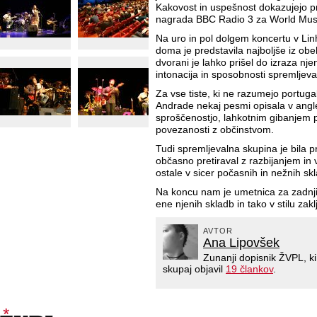
Kakovost in uspešnost dokazujejo p
nagrada BBC Radio 3 za World Mus
Na uro in pol dolgem koncertu v Li
doma je predstavila najboljše iz ob
dvorani je lahko prišel do izraza nje
intonacija in sposobnosti spremljev
Za vse tiste, ki ne razumejo portugal
Andrade nekaj pesmi opisala v angleš
sproščenostjo, lahkotnim gibanjem p
povezanosti z občinstvom.
Tudi spremljevalna skupina je bila p
občasno pretiraval z razbijanjem in
ostale v sicer počasnih in nežnih sk
Na koncu nam je umetnica za zadnji 
ene njenih skladb in tako v stilu zakl
AVTOR
Ana Lipovšek
Zunanji dopisnik ŽVPL, k
skupaj objavil
19 člankov
.