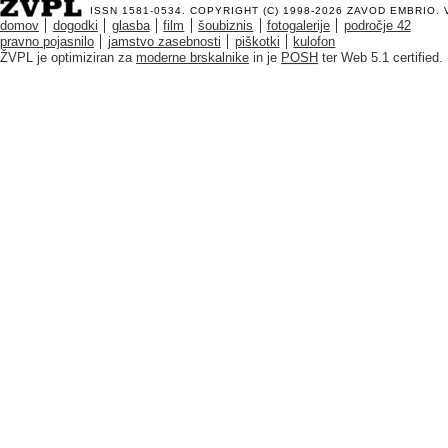
ISSN 1581-0534. COPYRIGHT (C) 1998-2026
ZAVOD EMBRIO
.
domov
dogodki
glasba
film
šoubiznis
fotogalerije
področje 42
pravno pojasnilo
jamstvo zasebnosti
piškotki
kulofon
ŽVPL je optimiziran za
moderne brskalnike
in je
POSH
ter Web 5.1 certified.