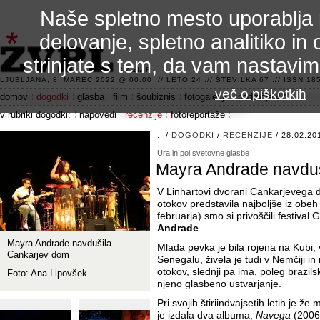
Naše spletno mesto uporablja 
delovanje, spletno analitiko in 
strinjate s tem, da vam nastavi
3.2 alfa R
LJUBLJANA, 8. MAREC 2022 @ 00:00 :// LETO 24 :// ŠTEVILKA 67 :// ISSN 185
več o piškotkih
domov
dogodki
glasba
film
šoubiznis
fotogalerije
področje 42
v rubriki dogodki:
napovedi
recenzije
fotoreportaže
..
/
DOGODKI
/
RECENZIJE
/ 28.02.20
Ura in pol svetovne glasbe
Mayra Andrade navdu
V Linhartovi dvorani Cankarjevega 
otokov predstavila najboljše iz obe
februarja) smo si privoščili festival
Andrade
.
Mayra Andrade navdušila
Mlada pevka je bila rojena na Kubi, 
Cankarjev dom
Senegalu, živela je tudi v Nemčiji 
otokov, slednji pa ima, poleg brazil
Foto: Ana Lipovšek
njeno glasbeno ustvarjanje.
Pri svojih štiriindvajsetih letih je ž
je izdala dva albuma,
Navega
(2006