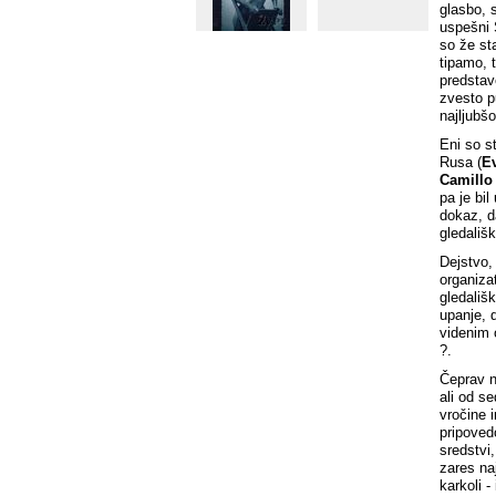
glasbo, 
uspešni 
so že st
tipamo, 
predstav
zvesto p
najljubš
Eni so st
Rusa (
E
Camillo
pa je bi
dokaz, d
gledališk
Dejstvo, 
organizat
gledališk
upanje, 
videnim 
?.
Čeprav n
ali od se
vročine 
pripoved
sredstvi
zares na
karkoli -