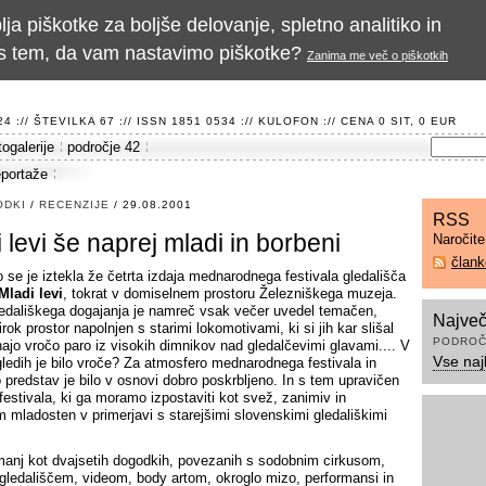
a piškotke za boljše delovanje, spletno analitiko in
te s tem, da vam nastavimo piškotke?
Zanima me več o piškotkih
 :// ŠTEVILKA 67 :// ISSN 1851 0534 ://
KULOFON
:// CENA 0 SIT, 0 EUR
togalerije
področje 42
eportaže
ODKI
/
RECENZIJE
/ 29.08.2001
RSS
 levi še naprej mladi in borbeni
Naročit
član
o se je iztekla že četrta izdaja mednarodnega festivala gledališča
Mladi levi
, tokrat v domiselnem prostoru Železniškega muzeja.
edališkega dogajanja je namreč vsak večer uvedel temačen,
Največ
rok prostor napolnjen s starimi lokomotivami, ki si jih kar slišal
PODROČ
ajo vročo paro iz visokih dimnikov nad gledalčevimi glavami.... V
Vse naj
ledih je bilo vroče? Za atmosfero mednarodnega festivala in
 predstav je bilo v osnovi dobro poskrbljeno. In s tem upravičen
festivala, ki ga moramo izpostaviti kot svež, zanimiv in
 mladosten v primerjavi s starejšimi slovenskimi gledališkimi
anj kot dvajsetih dogodkih, povezanih s sodobnim cirkusom,
gledališčem, videom, body artom, okroglo mizo, performansi in