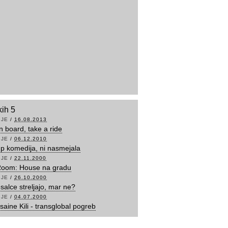
kih 5
IJE
/
16.08.2013
 board, take a ride
IJE
/
06.12.2010
p komedija, ni nasmejala
IJE
/
22.11.2000
Room: House na gradu
IJE
/
26.10.2000
esalce streljajo, mar ne?
IJE
/
04.07.2000
saine Kili - transglobal pogreb