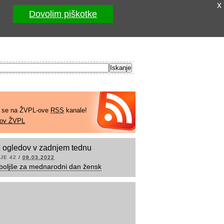
x
Dovolim piškotke
e se na ŽVPL-ove
RSS
kanale!
kov ŽVPL
 ogledov v zadnjem tednu
JE 42
/
08.03.2022
boljše za mednarodni dan žensk