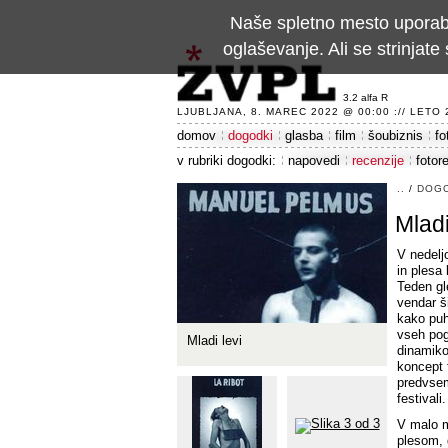
Naše spletno mesto uporablj
oglaševanje. Ali se strinja
3.2 alfa R
LJUBLJANA, 8. MAREC 2022 @ 00:00 :// LETO 24
domov
dogodki
glasba
film
šoubiznis
fo
v rubriki dogodki:
napovedi
recenzije
fotor
..
/
DOG
Mladi
V nedelj
in plesa
Teden gl
vendar ši
kako puh
vseh pog
Mladi levi
dinamiko
koncept 
predvsem
festivali.
V malo m
plesom, 