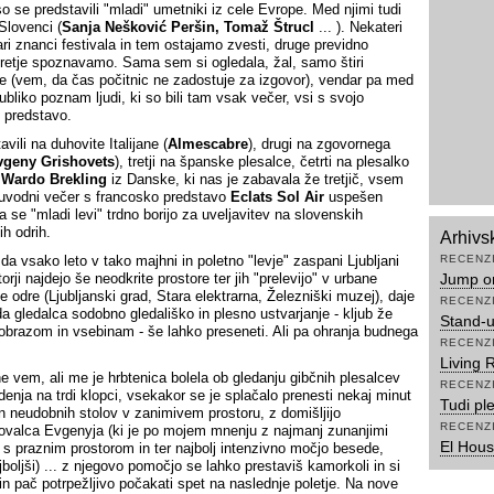
so se predstavili "mladi" umetniki iz cele Evrope. Med njimi tudi
Slovenci (
Sanja Nešković Peršin, Tomaž Štrucl
... ). Nekateri
ari znanci festivala in tem ostajamo zvesti, druge previdno
tretje spoznavamo. Sama sem si ogledala, žal, samo štiri
e (vem, da čas počitnic ne zadostuje za izgovor), vendar pa med
ubliko poznam ljudi, ki so bili tam vsak večer, vsi s svojo
o predstavo.
avili na duhovite Italijane (
Almescabre
), drugi na zgovornega
vgeny Grishovets
), tretji na španske plesalce, četrti na plesalko
 Wardo Brekling
iz Danske, ki nas je zabavala že tretjič, vsem
l uvodni večer s francosko predstavo
Eclats Sol Air
uspešen
a se "mladi levi" trdno borijo za uveljavitev na slovenskih
ih odrih.
Arhivs
da vsako leto v tako majhni in poletno "levje" zaspani Ljubljani
RECENZ
orji najdejo še neodkrite prostore ter jih "prelevijo" v urbane
Jump on
e odre (Ljubljanski grad, Stara elektrarna, Železniški muzej), daje
RECENZ
da gledalca sodobno gledališko in plesno ustvarjanje - kljub že
Stand-u
obrazom in vsebinam - še lahko preseneti. Ali pa ohranja budnega
RECENZ
Living 
e vem, ali me je hrbtenica bolela ob gledanju gibčnih plesalcev
RECENZ
denja na trdi klopci, vsekakor se je splačalo prenesti nekaj minut
Tudi pl
in neudobnih stolov v zanimivem prostoru, z domišljijo
RECENZ
ovalca Evgenyja (ki je po mojem mnenju z najmanj zunanjimi
El Hous
, s praznim prostorom in ter najbolj intenzivno močjo besede,
jboljši) ... z njegovo pomočjo se lahko prestaviš kamorkoli in si
 in pač potrpežljivo počakati spet na naslednje poletje. Na nove