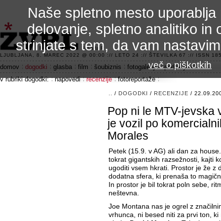
Naše spletno mesto uporablja 
delovanje, spletno analitiko in 
strinjate s tem, da vam nastavi
3.2 alfa R
LJUBLJANA, 8. MAREC 2022 @ 00:00 :// LETO 24 :// ŠTEVILKA 67 :// ISSN 185
več o piškotkih
domov
dogodki
glasba
film
šoubiznis
fotogalerije
področje 42
v rubriki dogodki:
napovedi
recenzije
fotoreportaže
..
/
DOGODKI
/
RECENZIJE
/ 22.09.20
Pop ni le MTV-jevska v
je vozil po komercialn
Morales
Petek (15.9. v AG) ali dan za house
tokrat gigantskih razsežnosti, kajti
ugoditi vsem hkrati. Prostor je že z
dodatna sfera, ki prenaša to magičn
In prostor je bil tokrat poln sebe, rit
neštevna.
Joe Montana nas je ogrel z značilnimi
vrhunca, ni besed niti za prvi ton, 