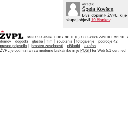
AVTOR
Špela Kovšca
Bivši dopisnik ŽVPL, ki 
skupaj objavil
10 člankov
.
ISSN 1581-0534. COPYRIGHT (C) 1998-2026
ZAVOD EMBRIO
.
domov
dogodki
glasba
film
šoubiznis
fotogalerije
področje 42
pravno pojasnilo
jamstvo zasebnosti
piškotki
kulofon
ŽVPL je optimiziran za
moderne brskalnike
in je
POSH
ter Web 5.1 certified.