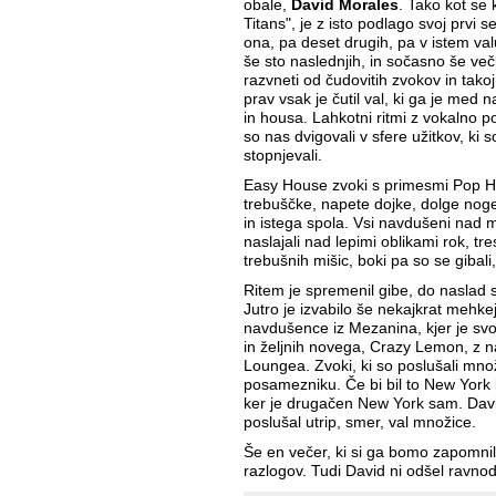
obale,
David Morales
. Tako kot se
Titans", je z isto podlago svoj prvi 
ona, pa deset drugih, pa v istem val
še sto naslednjih, in sočasno še večk
razvneti od čudovitih zvokov in takoj
prav vsak je čutil val, ki ga je med
in housa. Lahkotni ritmi z vokalno 
so nas dvigovali v sfere užitkov, ki s
stopnjevali.
Easy House zvoki s primesmi Pop H
trebuščke, napete dojke, dolge nog
in istega spola. Vsi navdušeni nad
naslajali nad lepimi oblikami rok, tres
trebušnih mišic, boki pa so se gibali,
Ritem je spremenil gibe, do naslad so p
Jutro je izvabilo še nekajkrat mehkej
navdušence iz Mezanina, kjer je svoj
in željnih novega, Crazy Lemon, z na
Loungea. Zvoki, ki so poslušali množico
posamezniku. Če bi bil to New York b
ker je drugačen New York sam. David 
poslušal utrip, smer, val množice.
Še en večer, ki si ga bomo zapomnili
razlogov. Tudi David ni odšel ravno