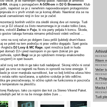
kov večer, je bil namenjen hiphop glasbi. Nastopil je ameriški
U-RA
, skupaj s pomagačem
A-SON-om
in
DJ G Brownom
. Klub
es poln, napetost se je z nenehnim napovedovanjem protagonistov
opnjevala in v prvih vrstah se je komaj dihalo. Naenkrat sta se na
azali zamaskirani ninji in šov se je začel.
ezentaciji borilnih veščin sta sledili skoraj dve uri norenja. Tudi
 se je DJ izkazal za čisto neumornega in je vsake toliko časa,
utra, vskočil
Zedsu
in
Fuju
, ki sta party peljala h koncu. Škoda,
p gostov takega formata nimamo priložnosti videti večkrat ...
 smo na svoj račun po dolgem času prišli ljubitelji drum'n'bass
saj se poleti na tem področju ni prav veliko dogajalo. Spet gosta
 - Angleža
DJ Loxy & MC Rage
, spet množica ljudi in huda
pet domači DJ-i pred nastopom in po njem (tokrat jim gre
Arhivs
 pohvala, sploh
Bugi
se je po splošnem mnenju enakovredno
RECENZ
Loxyjem!) in spet buuum.
Ritem m
ačel svoj set trdo in ga tako tudi nadaljeval. Skoraj nihče ni ostal
RECENZ
 pač pa smo se nagnetli na flooru in sprostili na tone energije. V
Večer t
lasbi je sicer manjkala raznolikost, kar so bolj kritična ušesa hitro
RECENZ
n ostala rahlo razočarana, a splošno vzdušje je bilo odlično.
4. Phil
itika gre prezračevanju, ki očitno sploh ne funkcionira in povzroča
RECENZ
 temperature na plesišču.
Macka 
 torej Radyoyo, tako za rojstni dan kot za Stereo Vikend Paket.
RECENZ
slednjih pet let in na še mnoge dobre žure ...
Tudi pl