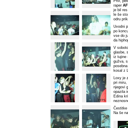
Prvi, pet
raper
AF
je bil r
le še st
odru prik
Uvodni pr
po koncu
vse do j
da hipho
V soboto
glasbe, 
iz tujine
gužva, s
posebna
kosal z 
Loxy je z
pri miru,
njegovi g
opazila i
Edina kr
neznosne
Čestitke
Na še na