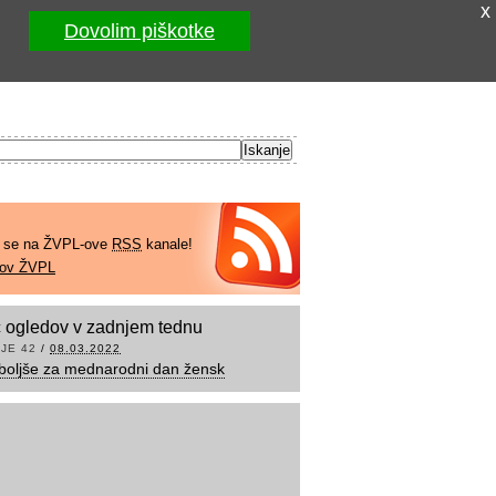
x
Dovolim piškotke
e se na ŽVPL-ove
RSS
kanale!
kov ŽVPL
 ogledov v zadnjem tednu
JE 42
/
08.03.2022
boljše za mednarodni dan žensk