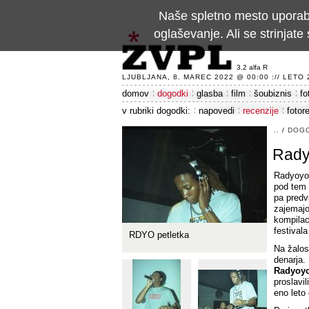
Naše spletno mesto uporablj
oglaševanje. Ali se strinja
3.2 alfa R
LJUBLJANA, 8. MAREC 2022 @ 00:00 :// LETO 24
domov
dogodki
glasba
film
šoubiznis
fo
v rubriki dogodki:
napovedi
recenzije
fotor
..
/
DOG
Rady
Radyoyo 
pod tem 
pa predv
zajemajo
kompilac
festivala
RDYO petletka
Na žalos
denarja.
Radyoyo
proslavil
eno leto 