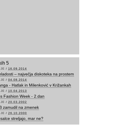
kih 5
IJE
/
16.09.2014
ladosti – največja diskoteka na prostem
IJE
/
04.08.2014
anga - Hatlak in Milenković v Križankah
IJE
/
10.04.2013
ips Fashion Week - 2.dan
IJE
/
20.03.2002
B zamudil na zmenek
IJE
/
26.10.2000
esalce streljajo, mar ne?