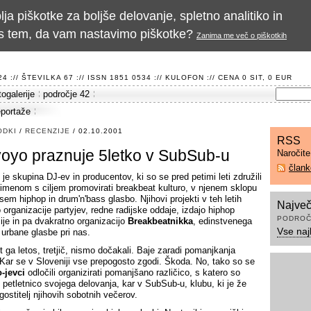
a piškotke za boljše delovanje, spletno analitiko in
te s tem, da vam nastavimo piškotke?
Zanima me več o piškotkih
 :// ŠTEVILKA 67 :// ISSN 1851 0534 ://
KULOFON
:// CENA 0 SIT, 0 EUR
togalerije
področje 42
eportaže
ODKI
/
RECENZIJE
/ 02.10.2001
RSS
oyo praznuje 5letko v SubSub-u
Naročit
član
je skupina DJ-ev in producentov, ki so se pred petimi leti združili
imenom s ciljem promovirati breakbeat kulturo, v njenem sklopu
sem hiphop in drum'n'bass glasbo. Njihovi projekti v teh letih
Največ
 organizacije partyjev, redne radijske oddaje, izdajo hiphop
PODROČ
ije in pa dvakratno organizacijo
Breakbeatnikka
, edinstvenega
Vse naj
 urbane glasbe pri nas.
t ga letos, tretjič, nismo dočakali. Baje zaradi pomanjkanja
 Kar se v Sloveniji vse prepogosto zgodi. Škoda. No, tako so se
-jevci
odločili organizirati pomanjšano različico, s katero so
i petletnico svojega delovanja, kar v SubSub-u, klubu, ki je že
gostitelj njihovih sobotnih večerov.