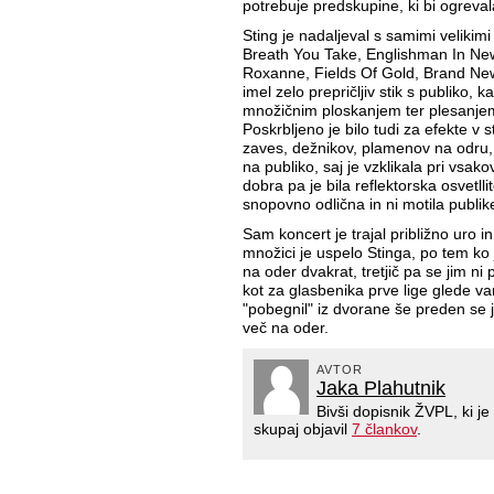
potrebuje predskupine, ki bi ogreval
Sting je nadaljeval s samimi velikim
Breath You Take, Englishman In New
Roxanne, Fields Of Gold, Brand New D
imel zelo prepričljiv stik s publiko, k
množičnim ploskanjem ter plesanjem 
Poskrbljeno je bilo tudi za efekte v 
zaves, dežnikov, plamenov na odru, it
na publiko, saj je vzklikala pri vsa
dobra pa je bila reflektorska osvetlli
snopovno odlična in ni motila publik
Sam koncert je trajal približno uro in
množici je uspelo Stinga, po tem ko j
na oder dvakrat, tretjič pa se jim ni p
kot za glasbenika prve lige glede var
"pobegnil" iz dvorane še preden se
več na oder.
AVTOR
Jaka Plahutnik
Bivši dopisnik ŽVPL, ki 
skupaj objavil
7 člankov
.