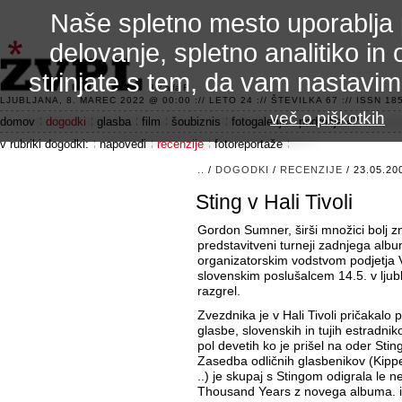
Naše spletno mesto uporablja 
delovanje, spletno analitiko in 
strinjate s tem, da vam nastavi
3.2 alfa R
LJUBLJANA, 8. MAREC 2022 @ 00:00 :// LETO 24 :// ŠTEVILKA 67 :// ISSN 185
več o piškotkih
domov
dogodki
glasba
film
šoubiznis
fotogalerije
področje 42
v rubriki dogodki:
napovedi
recenzije
fotoreportaže
..
/
DOGODKI
/
RECENZIJE
/ 23.05.20
Sting v Hali Tivoli
Gordon Sumner, širši množici bolj
predstavitveni turneji zadnjega al
organizatorskim vodstvom podjetja Vi
slovenskim poslušalcem 14.5. v ljublj
razgrel.
Zvezdnika je v Hali Tivoli pričakalo p
glasbe, slovenskih in tujih estradnik
pol devetih ko je prišel na oder Sti
Zasedba odličnih glasbenikov (Kipp
..) je skupaj s Stingom odigrala le 
Thousand Years z novega albuma. in