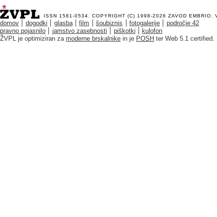
ISSN 1581-0534. COPYRIGHT (C) 1998-2026
ZAVOD EMBRIO
.
domov
dogodki
glasba
film
šoubiznis
fotogalerije
področje 42
pravno pojasnilo
jamstvo zasebnosti
piškotki
kulofon
ŽVPL je optimiziran za
moderne brskalnike
in je
POSH
ter Web 5.1 certified.