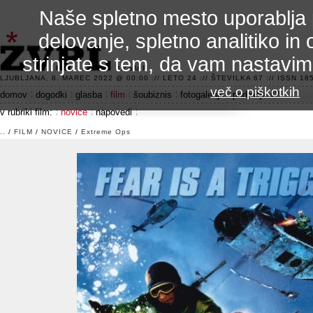
Naše spletno mesto uporablja 
delovanje, spletno analitiko in 
strinjate s tem, da vam nastavi
3.2 alfa R
LJUBLJANA, 8. MAREC 2022 @ 00:00 :// LETO 24 :// ŠTEVILKA 67 :// ISSN 185
več o piškotkih
domov
dogodki
glasba
film
šoubiznis
fotogalerije
področje 42
v rubriki film:
novice
napovedi
..
/
FILM
/
NOVICE
/
Extreme Ops