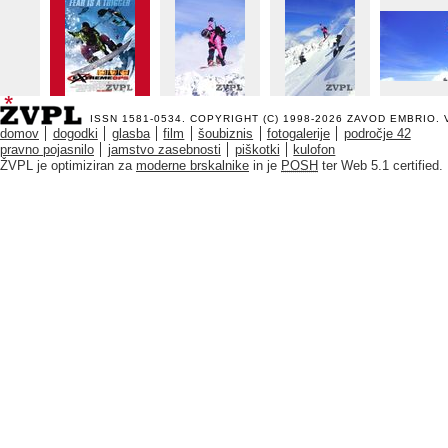
ISSN 1581-0534. COPYRIGHT (C) 1998-2026
ZAVOD EMBRIO
.
domov
dogodki
glasba
film
šoubiznis
fotogalerije
področje 42
pravno pojasnilo
jamstvo zasebnosti
piškotki
kulofon
ŽVPL je optimiziran za
moderne brskalnike
in je
POSH
ter Web 5.1 certified.