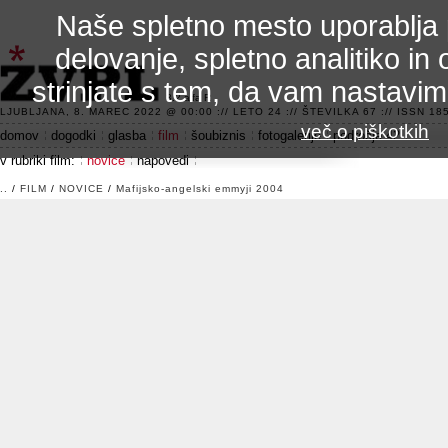
Naše spletno mesto uporablja 
delovanje, spletno analitiko in 
strinjate s tem, da vam nastavi
3.2 alfa R
LJUBLJANA, 8. MAREC 2022 @ 00:00 :// LETO 24 :// ŠTEVILKA 67 :// ISSN 185
več o piškotkih
domov
dogodki
glasba
film
šoubiznis
fotogalerije
področje 42
v rubriki film:
novice
napovedi
..
/
FILM
/
NOVICE
/
Mafijsko-angelski emmyji 2004