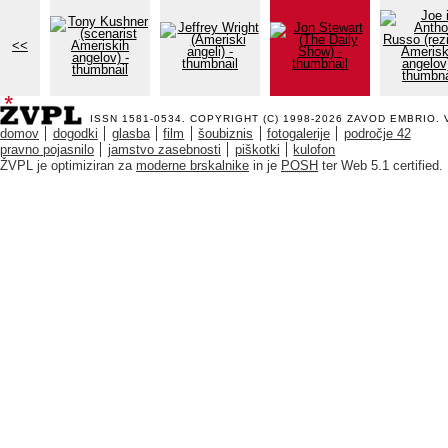
<<
ISSN 1581-0534. COPYRIGHT (C) 1998-2026
ZAVOD EMBRIO
.
domov
dogodki
glasba
film
šoubiznis
fotogalerije
področje 42
pravno pojasnilo
jamstvo zasebnosti
piškotki
kulofon
ŽVPL je optimiziran za
moderne brskalnike
in je
POSH
ter Web 5.1 certified.