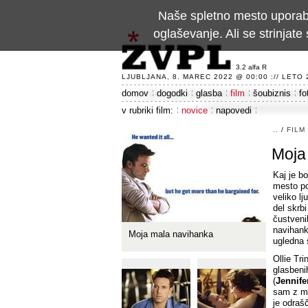
Naše spletno mesto uporablj
oglaševanje. Ali se strinja
3.2 alfa R
LJUBLJANA, 8. MAREC 2022 @ 00:00 :// LETO 24
domov
dogodki
glasba
film
šoubiznis
fo
v rubriki film:
novice
napovedi
..
/
FILM
Moja
Kaj je b
mesto po
veliko lj
del skrb
čustveni
navihank
Moja mala navihanka
ugledna 
Ollie Tri
glasbeni
(
Jennife
sam z ma
je odrašč