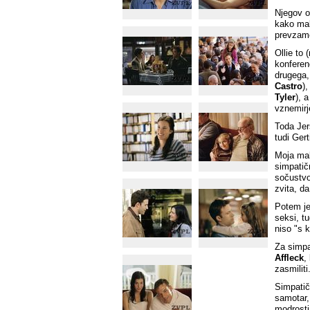
Njegov o
kako mal
prevzame
Ollie to 
konferen
drugega,
Castro
)
Tyler
), 
vznemirj
Toda Jer
tudi Gert
Moja mal
simpatič
sočustvo
zvita, da
Potem j
seksi, t
niso "s 
Za simpa
Affleck
,
zasmiliti
Simpatič
samotar, 
modrosti,