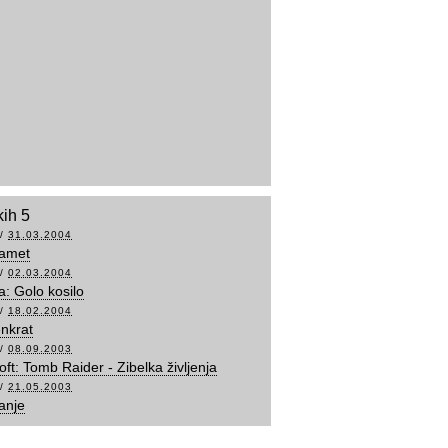
kih 5
/
31.03.2004
žamet
/
02.03.2004
a: Golo kosilo
/
18.02.2004
nkrat
/
08.09.2003
oft: Tomb Raider - Zibelka življenja
/
21.05.2003
janje