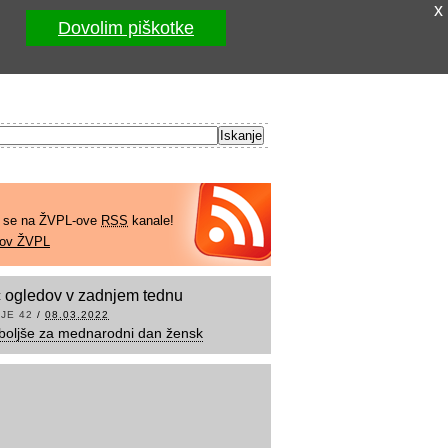
x
Dovolim piškotke
e se na ŽVPL-ove
RSS
kanale!
kov ŽVPL
 ogledov v zadnjem tednu
JE 42
/
08.03.2022
boljše za mednarodni dan žensk