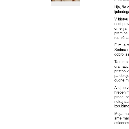
Hja, še 
ljubečeg
V bistvu
nosi prev
omenjamo
premine 
resnična
Film je 
Sedma ne
dobro iz
Ta simpa
dramatič
pristno v
pa deluj
čudne mo
A kljub 
hrepenim
precej b
nekaj sa
izgubimo
Moja mal
sme manj
osladnos