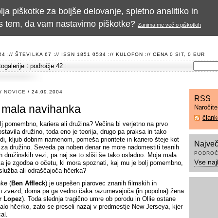
a piškotke za boljše delovanje, spletno analitiko in
te s tem, da vam nastavimo piškotke?
Zanima me več o piškotkih
 :// ŠTEVILKA 67 :// ISSN 1851 0534 ://
KULOFON
:// CENA 0 SIT, 0 EUR
togalerije
področje 42
/
NOVICE
/ 24.09.2004
RSS
 mala navihanka
Naročit
član
olj pomembno, kariera ali družina? Večina bi verjetno na prvo
stavila družino, toda eno je teorija, drugo pa praksa in tako
udi, kljub dobrim namenom, pomeša prioritete in kariero šteje kot
Največ
i za družino. Seveda pa noben denar ne more nadomestiti tesnih
PODROČ
h družinskih vezi, pa naj se to sliši še tako osladno. Moja mala
Vse naj
a je zgodba o očetu, ki mora spoznati, kaj mu je bolj pomembno,
služba ali odraščajoča hčerka?
nke (
Ben Affleck
) je uspešen piarovec znanih filmskih in
h zvezd, doma pa ga vedno čaka razumevajoča (in popolna) žena
r Lopez
). Toda slednja tragično umre ob porodu in Ollie ostane
lo hčerko, zato se preseli nazaj v predmestje New Jerseya, kjer
al.