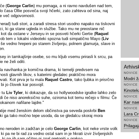
če (
George Carlin
) mu pomaga, a ni ravno navdušen nad tem,
o časa Ollie posveča svoji hčerki, zato zahteva od sina, naj
 več odgovornosti.
(nerad) tudi stori, a zaradi stresa stori usodno napako na tiskovni
ci, ki ga stane ugleda in službe. Tako mu ne preostane nič
 kot da ostane v Jerseyu in se posveti hčerki Gertie (
Raquel
, ob tem v lokalni videoteki spozna tudi simpatično Mayo (
Liv
a še vedno hrepeni po starem življenju, polnem glamurja, slave in
en.
sey in tamkajšnje osebe, so mu kljub vsemu prirasli k srcu, pa
ie ne želi oditi.
Arhivs
a navihanka je komična drama, ki temelji predvsem na
NOVICE
nosti glavnih likov, s katerimi gledalec praktično mora
Modri 
vati. Kot prva je tu mala
Raquel Castro
, tako ljubka in prisrčno
 bi jo človek kar posvojil.
NOVICE
Kinotek
e tu
Liv Tyler
, ki dokazuje, da so hollywoodske igralke lahko zelo
NOVICE
udi če niso anoreksično suhe, oziroma kot temu rečejo v filmu: Če
Kar nae
kokainom nafilane lajdre."
NOVICE
tije med ženskim delom občinstva pa seveda poskrbi
Ben
Lara Cr
 ki ga tako močno tepe usoda, da se gledalcu skoraj mora
.
NOVICE
Prilaga
no neroden in zadržan je celo
George Carlin
, kot neke vrste volk
ki pa ne bi rad za vedno ostal sam in je hkrati izvir življenjskih
 ki pa jih sam očitno ni znal pretopiti v prakso.