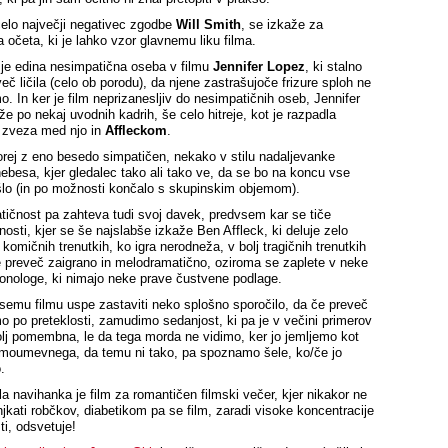
celo največji negativec zgodbe
Will Smith
, se izkaže za
a očeta, ki je lahko vzor glavnemu liku filma.
 je edina nesimpatična oseba v filmu
Jennifer Lopez
, ki stalno
eč ličila (celo ob porodu), da njene zastrašujoče frizure sploh ne
. In ker je film neprizanesljiv do nesimpatičnih oseb, Jennifer
že po nekaj uvodnih kadrih, še celo hitreje, kot je razpadla
 zveza med njo in
Affleckom
.
torej z eno besedo simpatičen, nekako v stilu nadaljevanke
besa, kjer gledalec tako ali tako ve, da se bo na koncu vse
šlo (in po možnosti končalo s skupinskim objemom).
tičnost pa zahteva tudi svoj davek, predvsem kar se tiče
nosti, kjer se še najslabše izkaže Ben Affleck, ki deluje zelo
 komičnih trenutkih, ko igra nerodneža, v bolj tragičnih trenutkih
e preveč zaigrano in melodramatično, oziroma se zaplete v neke
nologe, ki nimajo neke prave čustvene podlage.
vsemu filmu uspe zastaviti neko splošno sporočilo, da če preveč
o po preteklosti, zamudimo sedanjost, ki pa je v večini primerov
olj pomembna, le da tega morda ne vidimo, ker jo jemljemo kot
moumevnega, da temu ni tako, pa spoznamo šele, ko/če jo
.
a navihanka je film za romantičen filmski večer, kjer nikakor ne
kati robčkov, diabetikom pa se film, zaradi visoke koncentracije
ti, odsvetuje!