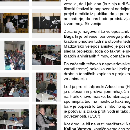
veselje, da Ljubljana (in z njo tudi
filmski festival in napovedal nadalj
prejel medklic iz publika, da je potr
animatorje, da nas bodo predstavljali
izven meja Slovenije.
Zbrane je nagovoril še veleposlani
Bagi
, ki je bil vesel ponovnega prih
kratkim prisoten tudi na otvoritvi te
Madžarsko veleposlaništvo je poskrb
sledila projekciji, toda do takrat je g
kratkih animiranih filmov, domače r
Po začetnih težavah napovedovalke p
zaradi treme) nekoliko zatikal jezik 
drobnih tehničnih zapletih s projekt
za animacijo.
Led je prebil italijanski Arlecchino (
je s plesom in prelivanjem nihajoči
na Harlekinovo masko, kombinacija 
spominjala tudi na maskoto kakšne
barv je popestrilo tudi simbolno spr
je potoval iz zraka proti vodi in tako
povezanosti. (1'16")
Kot drugi je bil na vrsti madžarski N
Kalina Vutova
, komično-tragično 