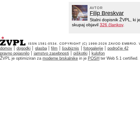
AVTOR
Filip Breskvar
Stalni dopisnik ŽVPL, ki
skupaj objavil
326 člankov
.
ISSN 1581-0534. COPYRIGHT (C) 1998-2026
ZAVOD EMBRIO
.
domov
dogodki
glasba
film
šoubiznis
fotogalerije
področje 42
pravno pojasnilo
jamstvo zasebnosti
piškotki
kulofon
ŽVPL je optimiziran za
moderne brskalnike
in je
POSH
ter Web 5.1 certified.