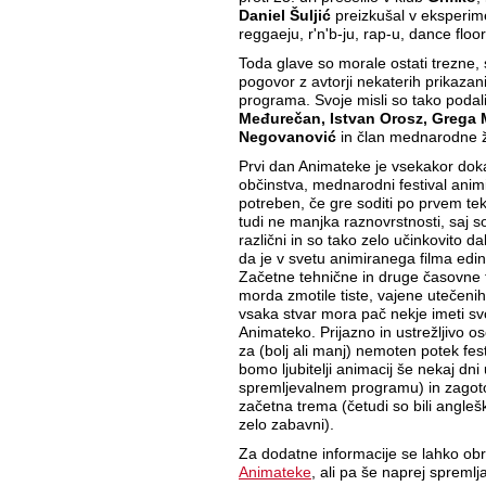
Daniel Šuljić
preizkušal v eksperime
reggaeju, r'n'b-ju, rap-u, dance flo
Toda glave so morale ostati trezne, s
pogovor z avtorji nekaterih prikaza
programa. Svoje misli so tako podal
Međurečan, Istvan Orosz, Grega
Negovanović
in član mednarodne ž
Prvi dan Animateke je vsekakor doka
občinstva, mednarodni festival anim
potreben, če gre soditi po prvem 
tudi ne manjka raznovrstnosti, saj so
različni in so tako zelo učinkovito d
da je v svetu animiranega filma edin
Začetne tehnične in druge časovne t
morda zmotile tiste, vajene utečeni
vsaka stvar mora pač nekje imeti svo
Animateko. Prijazno in ustrežljivo o
za (bolj ali manj) nemoten potek fes
bomo ljubitelji animacij še nekaj dni 
spremljevalnem programu) in zagot
začetna trema (četudi so bili angle
zelo zabavni).
Za dodatne informacije se lahko ob
Animateke
, ali pa še naprej spreml