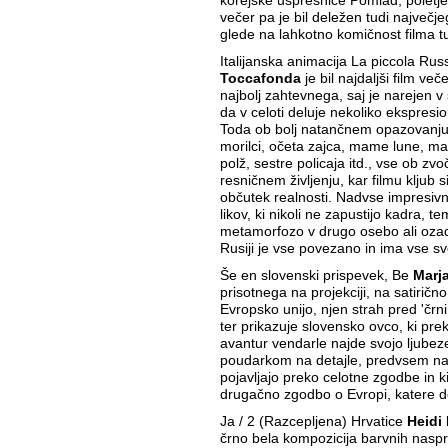
korejske usprešnice Pomlad, poletje,
večer pa je bil deležen tudi največj
glede na lahkotno komičnost filma tu
Italijanska animacija La piccola Rus
Toccafonda
je bil najdaljši film več
najbolj zahtevnega, saj je narejen v s
da v celoti deluje nekoliko ekspresi
Toda ob bolj natančnem opazovanju s
morilci, očeta zajca, mame lune, m
polž, sestre policaja itd., vse ob zvo
resničnem življenju, kar filmu kljub
občutek realnosti. Nadvse impresiv
likov, ki nikoli ne zapustijo kadra, t
metamorfozo v drugo osebo ali ozadje
Rusiji je vse povezano in ima vse sv
Še en slovenski prispevek, Be
Marj
prisotnega na projekciji, na satirič
Evropsko unijo, njen strah pred 'črn
ter prikazuje slovensko ovco, ki prek
avantur vendarle najde svojo ljubeze
poudarkom na detajle, predvsem na
pojavljajo preko celotne zgodbe in k
drugačno zgodbo o Evropi, katere de
Ja / 2 (Razcepljena) Hrvatice
Heidi
črno bela kompozicija barvnih nasproti