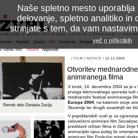
Naše spletno mesto uporablja 
delovanje, spletno analitiko in 
strinjate s tem, da vam nastavi
3.2 alfa R
LJUBLJANA, 8. MAREC 2022 @ 00:00 :// LETO 24 :// ŠTEVILKA 67 :// ISSN 185
več o piškotkih
domov
dogodki
glasba
film
šoubiznis
fotogalerije
področje 42
v rubriki film:
novice
napovedi
..
/
FILM
/
NOVICE
/ 15.12.2004
Otvoritev mednarodneg
animiranega filma
V torek, 14. decembra 2004 se je v 
prvega tekmovalnega sporeda tudi u
mednarodni festival animiranega fi
Europe 2004
, na katerem svoje anim
Remek delo Danijela Zezlja.
Slovenije ter drugih sosednjih ter bli
V popoldanskih urah je za ogrevanje
celovečerni animirani film Socializac
predstavil režiser filma in član žirije
animacijski opus poleg že omenjeneg
animirani film Poskušaj migati dvak