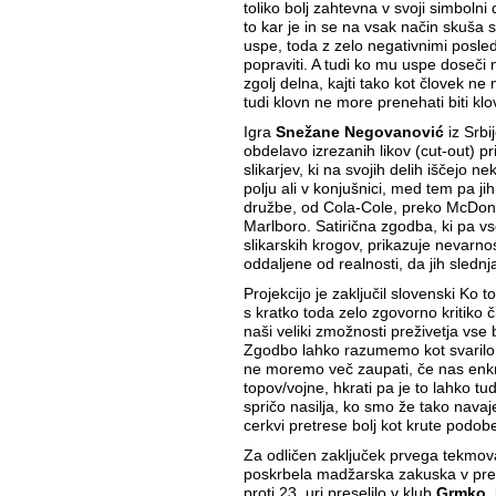
toliko bolj zahtevna v svoji simbolni d
to kar je in se na vsak način skuša 
uspe, toda z zelo negativnimi posledi
popraviti. A tudi ko mu uspe doseči 
zgolj delna, kajti tako kot človek ne
tudi klovn ne more prenehati biti klo
Igra
Snežane Negovanović
iz Srbi
obdelavo izrezanih likov (cut-out) p
slikarjev, ki na svojih delih iščejo n
polju ali v konjušnici, med tem pa j
družbe, od Cola-Cole, preko McDona
Marlboro. Satirična zgodba, ki pa vs
slikarskih krogov, prikazuje nevarnost 
oddaljene od realnosti, da jih sledn
Projekcijo je zaključil slovenski Ko t
s kratko toda zelo zgovorno kritiko č
naši veliki zmožnosti preživetja vse b
Zgodbo lahko razumemo kot svarilo
ne moremo več zaupati, če nas enk
topov/vojne, hkrati pa je to lahko tu
spričo nasilja, ko smo že tako navaj
cerkvi pretrese bolj kot krute podobe
Za odličen zaključek prvega tekmov
poskrbela madžarska zakuska v pred
proti 23. uri preselilo v klub
Grmko
,