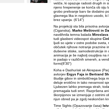
vešče, ki opazuje radosti drugih in si
njeno hrepenenje se konča ob siju l
grobo prelivanje barv še dodatno po
glavnega lika in negotovo usodo, ki l
brez upanja. (6'14")
Na projekciji sta bila prisotna avtor
(Ciganska),
Marko Meštrović in D
navdihnila temna balada
Miroslava
tudi glasbeni videospot skupine
Cin
ljudi so ujete v ostre podobe sveta, 
občutek njihove notranje praznine in
duševne stiske, samodestrukcije in 
animacija je še najbolj osupljiva na n
in padajo v različnih smereh, a vend
formi(8'30")
Koha e Dashurisë së Akrepave (Parj
avtorjev
Ergys Faja in Bertrand Sh
študije gibov in simboličnega boja m
deluje erotično in tako nevarnost s
Ljubezen lahko premaga strah, toda
premagala tudi smrt. Razpršena an
škorpijonov se izmenjuje z ostrimi o
njun obred pa je zgolj neskončen krog
Time Sights (Opazovanje časa)
Ist