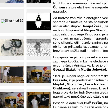
film Utrinki s snemanja. S soavtorje
Čohom
sta prejela številne nagrad
nagrado.
Za nadvse zanimiv in energičen ve
sporeda Animateke pa sta poskrbel
ustvarjalec stripov
Danijel Žeželj
, k
na bobnih spremljal
Marjan Stanič
.
zapolnila preddverje Kinodvora, je n
vedno večjim navdušenjem spremlj
se je slikanja lotil na zelo zanimiv 
ob koncu prikazala razpoznavna for
brez težav služila tudi kot simbol fes
Dogajanje se je nato preselilo v kin
zadnjega kotička in kjer je gledalce
uvodna špica Animateke, ki so jo pri
Gorazd Bizjak in Martin Jelovšek
Sledil je uvodni nagovor programsk
Prassela
, ki je predstavil prisotne 
Majdak, Milan Erič, Luca Raffaelli
Ondikova
), se zahvalil vsem, ki so k
tega projekta ter tudi številnim gleda
naprej tako množično udeležujejo pro
Besedo je dobil tudi
Blaž Peršin
, n
Ljubljana za kulturo in raziskovalno d