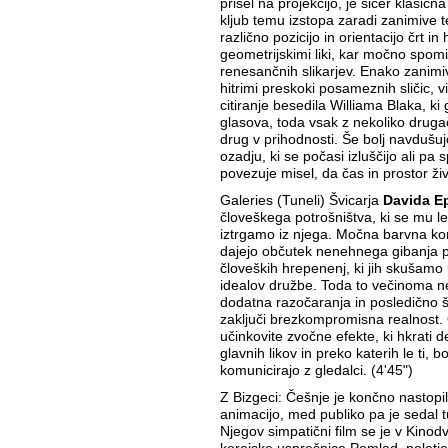
prišel na projekcijo, je sicer klasičn
kljub temu izstopa zaradi zanimive t
različno pozicijo in orientacijo črt i
geometrijskimi liki, kar močno spomi
renesančnih slikarjev. Enako zanimi
hitrimi preskoki posameznih sličic, 
citiranje besedila Williama Blaka, k
glasova, toda vsak z nekoliko drugač
drug v prihodnosti. Še bolj navdušu
ozadju, ki se počasi izluščijo ali pa 
povezuje misel, da čas in prostor živi
Galeries (Tuneli) Švicarja
Davida E
človeškega potrošništva, ki se mu l
iztrgamo iz njega. Močna barvna kom
dajejo občutek nenehnega gibanja p
človeških hrepenenj, ki jih skušamo 
idealov družbe. Toda to večinoma ne
dodatna razočaranja in posledično še
zaključi brezkompromisna realnost. O
učinkovite zvočne efekte, ki hkrati d
glavnih likov in preko katerih le ti, bo
komunicirajo z gledalci. (4'45")
Z Bizgeci: Češnje je končno nastopil
animacijo, med publiko pa je sedal t
Njegov simpatični film se je v Kinodv