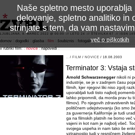
Naše spletno mesto uporablja 
delovanje, spletno analitiko in 
strinjate s tem, da vam nastavi
3.2 alfa R
LJUBLJANA, 8. MAREC 2022 @ 00:00 :// LETO 24 :// ŠTEVILKA 67 :// ISSN 185
več o piškotkih
domov
dogodki
glasba
film
šoubiznis
fotogalerije
področje 42
v rubriki film:
novice
napovedi
..
/
FILM
/
NOVICE
/ 18.08.2003
Terminator 3: Vstaja st
Arnold Schwarzenegger
nikoli ni 
industrije, se je v zadnjem času poj
filmih, kjer njegovi liki niso zgolj ra
uporabljali tudi tisto najbolj pomemb
lahko pripomnili, da morda prav tu t
filmov). Po njegovih zdravstvenih t
političnem udejstvovanju (ko smo že
za guvernerja Kalifornije je tudi ura
ga na filmskih platnih ne bomo več v
vajeni in kot nam je najbolj všeč. To
svojega uspeha in nam tako še enkr
vztrajnostjo tudi v resničnem življen