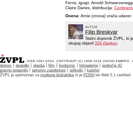
Ferris, igrajo: Arnold Schwarzenegge
Claire Danes, distribucija:
Continent
Ocena
: Arnie (znova) vrača udarec 
AVTOR
Filip Breskvar
Stalni dopisnik ŽVPL, ki
skupaj objavil
326 člankov
.
ISSN 1581-0534. COPYRIGHT (C) 1998-2026
ZAVOD EMBRIO
.
domov
dogodki
glasba
film
šoubiznis
fotogalerije
področje 42
pravno pojasnilo
jamstvo zasebnosti
piškotki
kulofon
ŽVPL je optimiziran za
moderne brskalnike
in je
POSH
ter Web 5.1 certified.