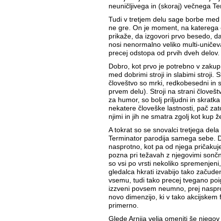
neuničljivega in (skoraj) večnega Te
Tudi v tretjem delu sage borbe med l
ne gre. On je moment, na katerega 
prikaže, da izgovori prvo besedo, da
nosi nenormalno veliko multi-uničeva
precej odstopa od prvih dveh delov.
Dobro, kot prvo je potrebno v zakup 
med dobrimi stroji in slabimi stroji. St
človeštvo so mrki, redkobesedni in s
prvem delu). Stroji na strani človeš
za humor, so bolj priljudni in skra
nekatere človeške lastnosti, pač zato
njimi in jih ne smatra zgolj kot kup ž
A tokrat so se snovalci tretjega dela 
Terminator parodija samega sebe. D
nasprotno, kot pa od njega pričakuje
pozna pri težavah z njegovimi sončnim
so vsi po vrsti nekoliko spremenjeni
gledalca hkrati izvabijo tako začuden
vsemu, tudi tako precej tvegano poi
izzveni povsem neumno, prej nasprotn
novo dimenzijo, ki v tako akcijskem 
primerno.
Glede Arnija velja omeniti še njegov 