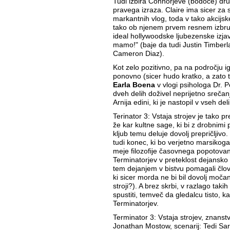
Tudi izbira Connorjeve (bodoče) dr
pravega izraza. Claire ima sicer za 
markantnih vlog, toda v tako akcijsk
tako ob njenem prvem resnem izbruhi
ideal hollywoodske ljubezenske izj
mamo!" (baje da tudi Justin Timberla
Cameron Diaz).
Kot zelo pozitivno, pa na področju 
ponovno (sicer hudo kratko, a zato t
Earla Boena
v vlogi psihologa Dr. P
dveh delih doživel neprijetno srečanj
Arnija edini, ki je nastopil v vseh deli
Terinator 3: Vstaja strojev je tako p
že kar kultne sage, ki bi z drobnimi p
kljub temu deluje dovolj prepričljivo
tudi konec, ki bo verjetno marsikoga
meje filozofije časovnega popotovanj
Terminatorjev v preteklost dejansko 
tem dejanjem v bistvu pomagali člove
ki sicer morda ne bi bil dovolj moč
stroji?). A brez skrbi, v razlago taki
spustiti, temveč da gledalcu tisto, k
Terminatorjev.
Terminator 3: Vstaja strojev, znanstv
Jonathan Mostow, scenarij: Tedi Sar