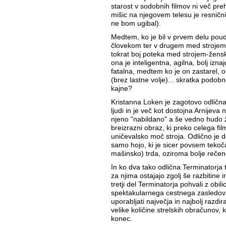
starost v sodobnih filmov ni več preh
mišic na njegovem telesu je resnični
ne bom ugibal).
Medtem, ko je bil v prvem delu pou
človekom ter v drugem med strojem 
tokrat boj poteka med strojem-žens
ona je inteligentna, agilna, bolj iznajd
fatalna, medtem ko je on zastarel, 
(brez lastne volje)... skratka podobn
kajne?
Kristanna Loken je zagotovo odlična 
ljudi in je več kot dostojna Arnijeva 
njeno "nabildano" a še vedno hudo 
breizrazni obraz, ki preko celega fil
uničevalsko moč stroja. Odlično je d
samo hojo, ki je sicer povsem tekoča
mašinsko) trda, oziroma bolje rečen
In ko dva tako odlična Terminatorja 
za njima ostajajo zgolj še razbitine 
tretji del Terminatorja pohvali z obili
spektakularnega cestnega zasledova
uporabljati največja in najbolj razd
velike količine strelskih obračunov, 
konec.