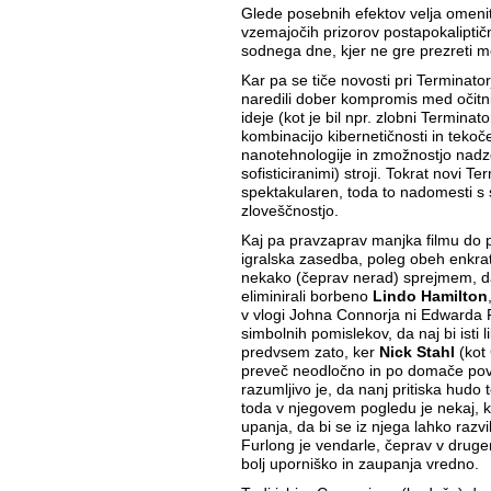
Glede posebnih efektov velja omeniti
vzemajočih prizorov postapokaliptič
sodnega dne, kjer ne gre prezreti m
Kar pa se tiče novosti pri Terminatorj
naredili dober kompromis med oči
ideje (kot je bil npr. zlobni Terminat
kombinacijo kibernetičnosti in teko
nanotehnologije in zmožnostjo nadz
sofisticiranimi) stroji. Tokrat novi T
spektakularen, toda to nadomesti s s
zloveščnostjo.
Kaj pa pravzaprav manjka filmu do 
igralska zasedba, poleg obeh enkrat
nekako (čeprav nerad) sprejmem, d
eliminirali borbeno
Lindo Hamilton
v vlogi Johna Connorja ni Edwarda F
simbolnih pomislekov, da naj bi isti lik
predvsem zato, ker
Nick Stahl
(kot 
preveč neodločno in po domače po
razumljivo je, da nanj pritiska hudo
toda v njegovem pogledu je nekaj, k
upanja, da bi se iz njega lahko razvil
Furlong je vendarle, čeprav v drugem
bolj uporniško in zaupanja vredno.