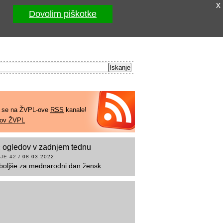
x
Dovolim piškotke
e se na ŽVPL-ove
RSS
kanale!
kov ŽVPL
 ogledov v zadnjem tednu
JE 42
/
08.03.2022
boljše za mednarodni dan žensk