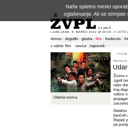
Naše spletno mesto uporablj
oglaševanje. Ali se strinja
3.2 alfa R
LJUBLJANA, 8. MAREC 2022 @ 00:00 :// LETO 24
domov
dogodki
glasba
film
šoubiznis
fo
v rubriki film:
novice
napovedi
..
/
FILM
Resnica je 
Udar
Živimo v
zgodi br
našo dne
kraj dog
vidimo v
Udarna novica
propagan
zavzemat
Detektiv
bančnih 
Roparji 
pa pustij