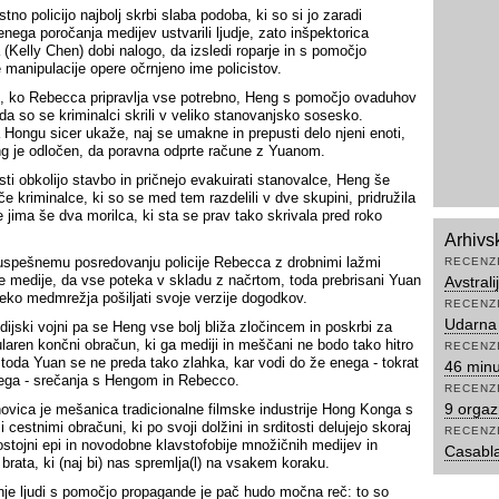
no policijo najbolj skrbi slaba podoba, ki so si jo zaradi
enega poročanja medijev ustvarili ljudje, zato inšpektorica
(Kelly Chen) dobi nalogo, da izsledi roparje in s pomočjo
 manipulacije opere očrnjeno ime policistov.
 ko Rebecca pripravlja vse potrebno, Heng s pomočjo ovaduhov
 da so se kriminalci skrili v veliko stanovanjsko sosesko.
Hongu sicer ukaže, naj se umakne in prepusti delo njeni enoti,
g je odločen, da poravna odprte račune z Yuanom.
sti obkolijo stavbo in pričnejo evakuirati stanovalce, Heng še
e kriminalce, ki so se med tem razdelili v dve skupini, pridružila
e jima še dva morilca, ki sta se prav tako skrivala pred roko
Arhivs
uspešnemu posredovanju policije Rebecca z drobnimi lažmi
RECENZ
je medije, da vse poteka v skladu z načrtom, toda prebrisani Yuan
Avstrali
reko medmrežja pošiljati svoje verzije dogodkov.
RECENZ
Udarna
dijski vojni pa se Heng vse bolj bliža zločincem in poskrbi za
laren končni obračun, ki ga mediji in meščani ne bodo tako hitro
RECENZ
, toda Yuan se ne preda tako zlahka, kar vodi do že enega - tokrat
46 minu
ega - srečanja s Hengom in Rebecco.
RECENZ
9 orga
ovica je mešanica tradicionalne filmske industrije Hong Konga s
i cestnimi obračuni, ki po svoji dolžini in srditosti delujejo skoraj
RECENZ
stojni epi in novodobne klavstofobije množičnih medijev in
Casabl
 brata, ki (naj bi) nas spremlja(l) na vsakem koraku.
je ljudi s pomočjo propagande je pač hudo močna reč: to so