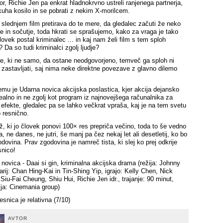
or, Richie Jen pa enkrat hladnokrvno ustreli ranjenega partnerja,
kuha kosilo in se pobrati z nekim X-morilcem.
ri slednjem film pretirava do te mere, da gledalec začuti že neko
je in sočutje, toda hkrati se sprašujemo, kako za vraga je tako
ovek postal kriminalec ... in kaj nam želi film s tem sploh
 Da so tudi kriminalci zgolj ljudje?
e, ki ne samo, da ostane neodgovorjeno, temveč ga sploh ni
 zastavljati, saj nima neke direktne povezave z glavno dilemo
emu je Udarna novica akcijska poslastica, kjer akcija dejansko
realno in ne zgolj kot program iz najnovejšega računalnika za
efekte, gledalec pa se lahko večkrat vpraša, kaj je na tem svetu
 resnično.
ž, ki jo človek ponovi 100× res prepriča večino, toda to še vedno
a, ne danes, ne jutri, še manj pa čez nekaj let ali desetletij, ko bo
dovina. Prav zgodovina je namreč tista, ki slej ko prej odkrije
snico!
 novica - Daai si gin, kriminalna akcijska drama (režija: Johnny
arij: Chan Hing-Kai in Tin-Shing Yip, igrajo: Kelly Chen, Nick
Siu-Fai Cheung, Shiu Hui, Richie Jen idr., trajanje: 90 minut,
cija: Cinemania group)
snica je relativna (7/10)
AVTOR