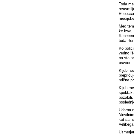
Toda mest
neusmilj
Rebecca 
medijske
Med tem,
že izve,
Rebecca 
toda Hen
Ko polici
vedno išč
pa sta s
pravice.
Kljub ne
prepriču
prične p
Kljub me
spektaku
pozabili
poslednj
Udarna n
številnim
kot samo
Velikega
Usmerjan