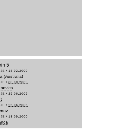
kih 5
IJE
/
18.02.2009
ja (Australia)
IJE
/
08.08.2005
 novica
IJE
/
25.06.2005
t
IJE
/
25.06.2005
zmov
IJE
/
18.09.2000
anca