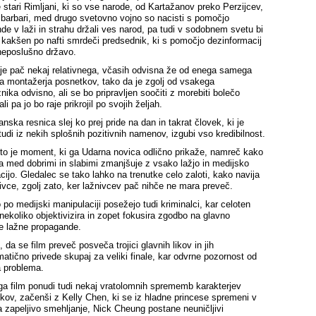
e stari Rimljani, ki so vse narode, od Kartažanov preko Perzijcev,
z barbari, med drugo svetovno vojno so nacisti s pomočjo
de v laži in strahu držali ves narod, pa tudi v sodobnem svetu bi
 kakšen po nafti smrdeči predsednik, ki s pomočjo dezinformacij
eposlušno državo.
je pač nekaj relativnega, včasih odvisna že od enega samega
a montažerja posnetkov, tako da je zgolj od vsakega
ika odvisno, ali se bo pripravljen soočiti z morebiti bolečo
ali pa jo bo raje prikrojil po svojih željah.
nska resnica slej ko prej pride na dan in takrat človek, ki je
tudi iz nekih splošnih pozitivnih namenov, izgubi vso kredibilnost.
 to je moment, ki ga Udarna novica odlično prikaže, namreč kako
ka med dobrimi in slabimi zmanjšuje z vsako lažjo in medijsko
cijo. Gledalec se tako lahko na trenutke celo zaloti, kako navija
ivce, zgolj zato, ker lažnivcev pač nihče ne mara preveč.
 po medijski manipulaciji posežejo tudi kriminalci, kar celoten
nekoliko objektivizira in zopet fokusira zgodbo na glavno
e lažne propagande.
 da se film preveč posveča trojici glavnih likov in jih
atično privede skupaj za veliki finale, kar odvrne pozornost od
 problema.
ga film ponudi tudi nekaj vratolomnih sprememb karakterjev
likov, začenši z Kelly Chen, ki se iz hladne princese spremeni v
a zapeljivo smehljanje, Nick Cheung postane neuničljivi