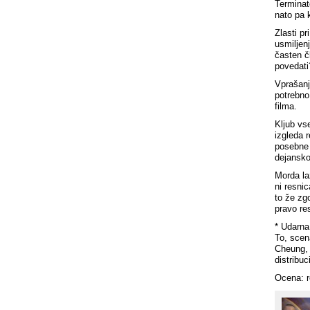
Terminat
nato pa 
Zlasti p
usmiljen
časten čl
povedati?
Vprašanj
potrebno
filma.
Kljub vs
izgleda 
posebne 
dejansko
Morda la
ni resnic
to že zgo
pravo re
* Udarna
To, scen
Cheung, 
distribu
Ocena: re