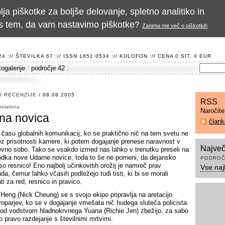
a piškotke za boljše delovanje, spletno analitiko in
te s tem, da vam nastavimo piškotke?
Zanima me več o piškotkih
 :// ŠTEVILKA 67 :// ISSN 1851 0534 ://
KULOFON
:// CENA 0 SIT, 0 EUR
togalerije
področje 42
/
RECENZIJE
/ 08.08.2005
RSS
relativna
Naročit
na novica
član
 času globalnih komunikacij, ko se praktično nič na tem svetu ne
ez prisotnosti kamere, ki potem dogajanje prenese naravnost v
Največ
vno sobo. Tako se vsakdo izmed nas lahko v trenutku preseli na
odka nove Udarne novice, toda to še ne pomeni, da dejansko
PODROČ
so resnico! Eno najbolj učinkovitih orožij je namreč prav
Vse naj
da, čemur lahko včasih podležejo tudi tisti, ki bi se morali
i za red, resnico in pravico.
 Heng (Nick Cheung) se s svojo ekipo pripravlja na aretacijo
roparjev, ko se v dogajanje vmešata nič hudega sluteča policista.
pod vodstvom hladnokrvnega Yuana (Richie Jen) zbežijo, za sabo
o pravo razdejanje s številnimi mrtvimi.