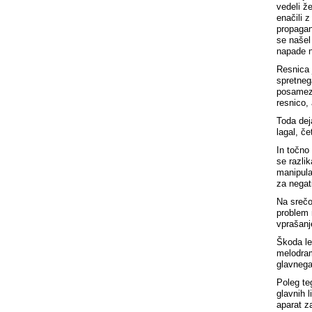
vedeli ž
enačili 
propagan
se našel
napade n
Resnica 
spretneg
posamezn
resnico, 
Toda deja
lagal, če
In točno
se razli
manipula
za negat
Na srečo
problem 
vprašanj
Škoda le,
melodram
glavnega
Poleg te
glavnih 
aparat z