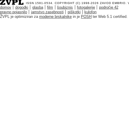
ISSN 1581-0534. COPYRIGHT (C) 1998-2026
ZAVOD EMBRIO
.
domov
dogodki
glasba
film
šoubiznis
fotogalerije
področje 42
pravno pojasnilo
jamstvo zasebnosti
piškotki
kulofon
ŽVPL je optimiziran za
moderne brskalnike
in je
POSH
ter Web 5.1 certified.