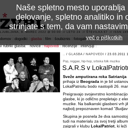
Naše spletno mesto uporablja 
delovanje, spletno analitiko in 
strinjate s tem, da vam nastavi
3.2 alfa R
LJUBLJANA, 8. MAREC 2022 @ 00:00 :// LETO 24 :// ŠTEVILKA 67 :// ISSN 185
več o piškotkih
domov
dogodki
glasba
film
šoubiznis
fotogalerije
področje 42
v rubriki glasba:
novice
napovedi
recenzije
intervjuji
..
/
GLASBA
/
NAPOVEDI
/ 23.03.2011 
Pop, reggae, hip-hop, srbska folk muzika
S.A.R.S v LokalPatrio
Sveže amputirana roka Satrianija
prihaja iz
Beograda
in je bil ustanov
LokalPatriotu bodo nastopili 26. ma
Preigravajo svojevrstno kombinacijo
glasbe, ki jo odlično prepletajo z el
muzike. Na balkanski glasbeni vrh ji
najbolj prepoznaven komad "
Budjav
Skupina je posnela že dva samostoj
tudi na materialu za svoj tretji albu
zaigrali v klubu
LokalPatriot
, ki le