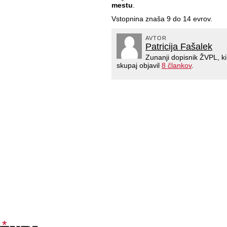
mestu
.
Vstopnina znaša 9 do 14 evrov.
AVTOR
Patricija Fašalek
Zunanji dopisnik ŽVPL, k
skupaj objavil
8 člankov
.