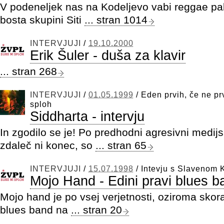
V podeneljek nas na Kodeljevo vabi reggae pa
bosta skupini Siti
... stran 1014
INTERVJUJI
/
19.10.2000
Erik Šuler - duša za klavir
... stran 268
INTERVJUJI
/
01.05.1999
/
Eden prvih, če ne prv
sploh
Siddharta - intervju
In zgodilo se je! Po predhodni agresivni medijs
zdaleč ni konec, so
... stran 65
INTERVJUJI
/
15.07.1998
/
Intevju s Slavenom 
Mojo Hand - Edini pravi blues b
Mojo hand je po vsej verjetnosti, oziroma skora
blues band na
... stran 20