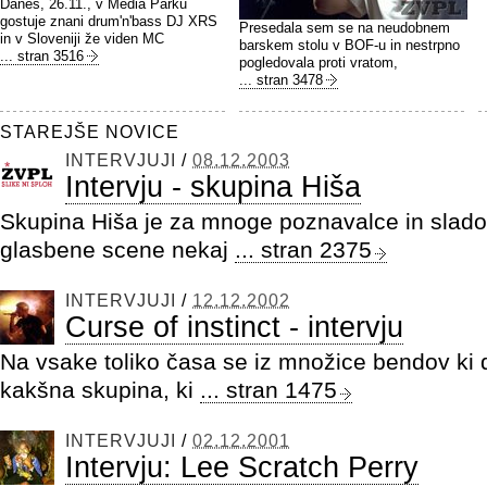
Danes, 26.11., v Media Parku
gostuje znani drum'n'bass DJ XRS
Presedala sem se na neudobnem
in v Sloveniji že viden MC
barskem stolu v BOF-u in nestrpno
... stran 3516
pogledovala proti vratom,
... stran 3478
STAREJŠE NOVICE
INTERVJUJI
/
08.12.2003
Intervju - skupina Hiša
Skupina Hiša je za mnoge poznavalce in slad
glasbene scene nekaj
... stran 2375
INTERVJUJI
/
12.12.2002
Curse of instinct - intervju
Na vsake toliko časa se iz množice bendov ki de
kakšna skupina, ki
... stran 1475
INTERVJUJI
/
02.12.2001
Intervju: Lee Scratch Perry