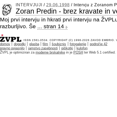
INTERVJUJI
/
29.06.1998
/
Intervju z Zoranom 
Zoran Predin - brez kravate in v
Moj prvi intervju in hkrati prvi intervju na ŽVPL
razburljivo. Še
... stran 14
ISSN 1581-0534. COPYRIGHT (C) 1998-2026
ZAVOD EMBRIO
.
domov
dogodki
glasba
film
šoubiznis
fotogalerije
področje 42
pravno pojasnilo
jamstvo zasebnosti
piškotki
kulofon
ŽVPL je optimiziran za
moderne brskalnike
in je
POSH
ter Web 5.1 certified.