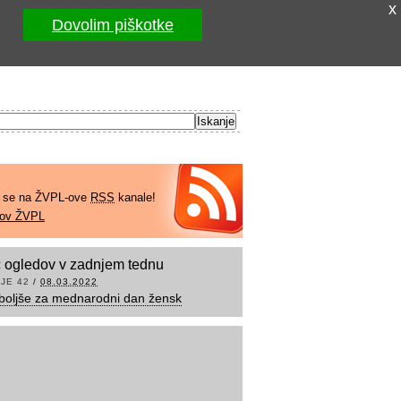
x
Dovolim piškotke
e se na ŽVPL-ove
RSS
kanale!
kov ŽVPL
 ogledov v zadnjem tednu
JE 42
/
08.03.2022
boljše za mednarodni dan žensk