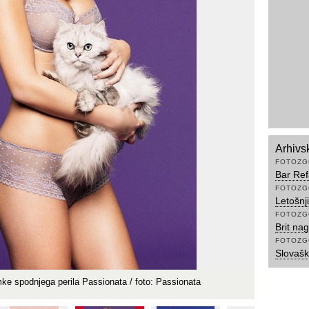
Arhivs
FOTOZG
Bar Ref
FOTOZG
Letošnj
FOTOZG
Brit nag
FOTOZG
Slovašk
mke spodnjega perila Passionata / foto: Passionata