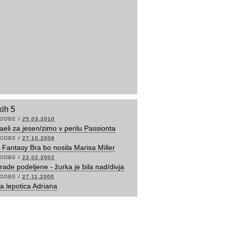
kih 5
ODBE
/
25.03.2010
aeli za jesen/zimo v perilu Passionta
ODBE
/
27.10.2009
i Fantasy Bra bo nosila Marisa Miller
ODBE
/
22.02.2002
rade podeljene - žurka je bila nad/divja
ODBE
/
27.11.2000
a lepotica Adriana