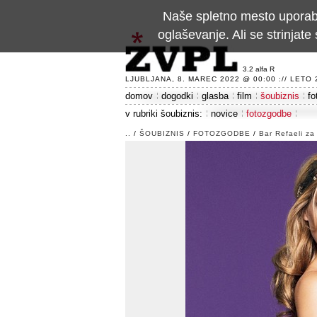
Naše spletno mesto uporablj
oglaševanje. Ali se strinja
3.2 alfa R
LJUBLJANA, 8. MAREC 2022 @ 00:00 :// LETO 24
domov
dogodki
glasba
film
šoubiznis
fo
v rubriki šoubiznis:
novice
fotozgodbe
..
/
ŠOUBIZNIS
/
FOTOZGODBE
/
Bar Refaeli za