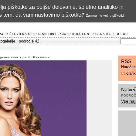
a piškotke za boljše delovanje, spletno analitiko in
te s tem, da vam nastavimo piškotke?
Zanima me več o piškotkih
 :// ŠTEVILKA 67 :// ISSN 1851 0534 ://
KULOFON
:// CENA 0 SIT, 0 EUR
togalerije
področje 42
 jesen/zimo v perilu Passionta
RSS
Naročit
član
Največ
PODROČ
Vse naj