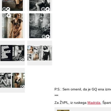
P.S.: Sem omenil, da je GQ ena izme
***
Za ŽVPL, iz ruskega
Madrida
, Špani