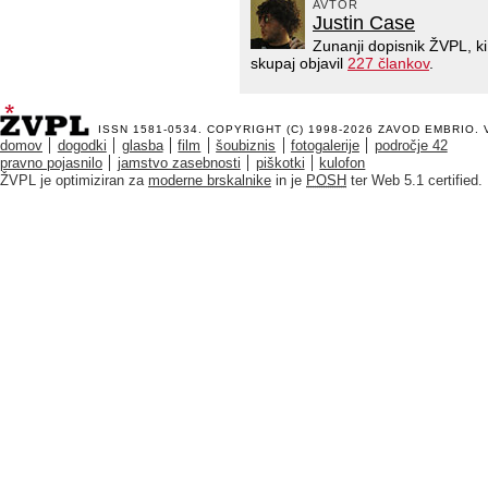
AVTOR
Justin Case
Zunanji dopisnik ŽVPL, k
skupaj objavil
227 člankov
.
ISSN 1581-0534. COPYRIGHT (C) 1998-2026
ZAVOD EMBRIO
.
domov
dogodki
glasba
film
šoubiznis
fotogalerije
področje 42
pravno pojasnilo
jamstvo zasebnosti
piškotki
kulofon
ŽVPL je optimiziran za
moderne brskalnike
in je
POSH
ter Web 5.1 certified.