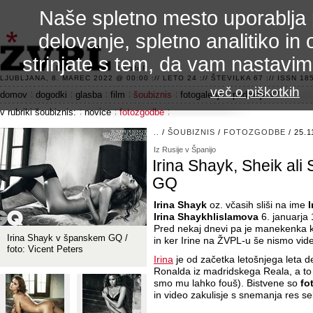
Naše spletno mesto uporablja 
delovanje, spletno analitiko in 
strinjate s tem, da vam nastavi
3.2 alfa R
LJUBLJANA, 8. MAREC 2022 @ 00:00 :// LETO 24 :// ŠTEVILKA 67 :// ISSN 185
več o piškotkih
domov
dogodki
glasba
film
šoubiznis
fotogalerije
področje 42
v rubriki šoubiznis:
novice
fotozgodbe
..
/
ŠOUBIZNIS
/
FOTOZGODBE
/ 25.1
Iz Rusije v Španijo
Irina Shayk, Sheik ali
GQ
Irina Shayk
oz. včasih sliši na ime
I
Irina Shaykhlislamova
6. januarja
Pred nekaj dnevi pa je manekenka k
Irina Shayk v španskem GQ /
in ker Irine na ŽVPL-u še nismo vide
foto: Vicent Peters
Irina
je od začetka letošnjega leta 
Ronalda iz madridskega Reala, a to n
smo mu lahko fouš). Bistvene so
fo
in video zakulisje s snemanja res sek