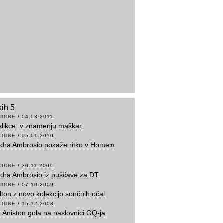
kih 5
ODBE
/
04.03.2011
 slikce: v znamenju maškar
ODBE
/
05.01.2010
dra Ambrosio pokaže ritko v Homem
ODBE
/
30.11.2009
dra Ambrosio iz puščave za DT
ODBE
/
07.10.2009
ilton z novo kolekcijo sončnih očal
ODBE
/
15.12.2008
r Aniston gola na naslovnici GQ-ja