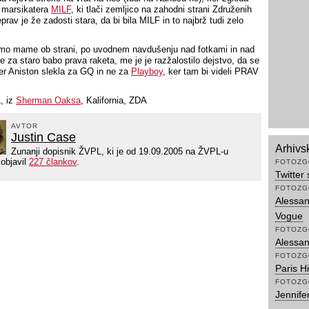
t marsikatera
MILF
, ki tlači zemljico na zahodni strani Združenih
prav je že zadosti stara, da bi bila MILF in to najbrž tudi zelo
mo mame ob strani, po uvodnem navdušenju nad fotkami in nad
je za staro babo prava raketa, me je je razžalostilo dejstvo, da se
fer Aniston slekla za GQ in ne za
Playboy
, ker tam bi videli PRAV
, iz
Sherman Oaksa
, Kalifornia, ZDA
AVTOR
Justin Case
Arhivs
Zunanji dopisnik ŽVPL, ki je od 19.09.2005 na ŽVPL-u
 objavil
227 člankov
.
FOTOZG
Twitter
FOTOZG
Alessan
Vogue
FOTOZG
Alessan
FOTOZG
Paris H
FOTOZG
Jennife