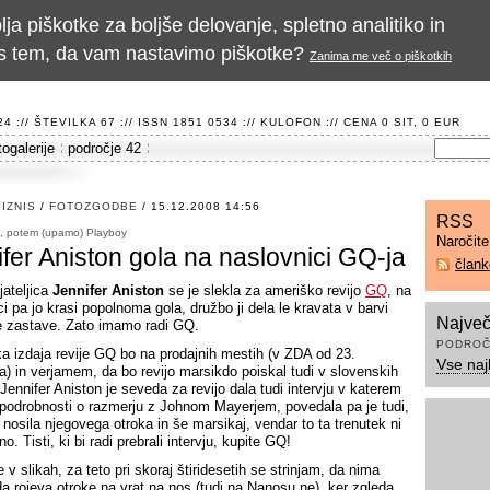
a piškotke za boljše delovanje, spletno analitiko in
te s tem, da vam nastavimo piškotke?
Zanima me več o piškotkih
 :// ŠTEVILKA 67 :// ISSN 1851 0534 ://
KULOFON
:// CENA 0 SIT, 0 EUR
togalerije
področje 42
IZNIS
/
FOTOZGODBE
/ 15.12.2008 14:56
RSS
, potem (upamo) Playboy
Naročit
fer Aniston gola na naslovnici GQ-ja
član
jateljica
Jennifer Aniston
se je slekla za ameriško revijo
GQ
, na
i pa jo krasi popolnoma gola, družbo ji dela le kravata v barvi
Največ
 zastave. Zato imamo radi GQ.
PODROČ
a izdaja revije GQ bo na prodajnih mestih (v ZDA od 23.
Vse naj
) in verjamem, da bo revijo marsikdo poiskal tudi v slovenskih
 Jennifer Aniston je seveda za revijo dala tudi intervju v katerem
 podrobnosti o razmerju z Johnom Mayerjem, povedala pa je tudi,
 nosila njegovega otroka in še marsikaj, vendar to ta trenutek ni
 Tisti, ki bi radi prebrali intervju, kupite GQ!
 v slikah, za teto pri skoraj štiridesetih se strinjam, da nima
da rojeva otroke na vrat na nos (tudi na Nanosu ne), ker zgleda