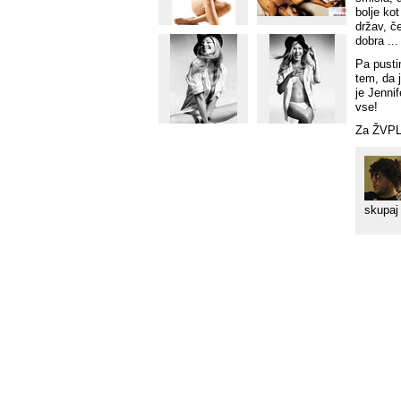
bolje ko
držav, če
dobra ...
Pa pusti
tem, da 
je Jenni
vse!
Za ŽVPL
skupaj