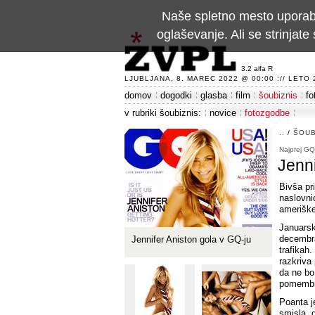
Naše spletno mesto uporablj
oglaševanje. Ali se strinja
3.2 alfa R
LJUBLJANA, 8. MAREC 2022 @ 00:00 :// LETO 24
domov
dogodki
glasba
film
šoubiznis
fo
v rubriki šoubiznis:
novice
fotozgodbe
..
/
ŠOUB
Najprej GQ
Jenni
Bivša pri
naslovnic
ameriške
Januarsk
decembra
Jennifer Aniston gola v GQ-ju
trafikah.
razkriva
da ne bo
pomembno.
Poanta je
smisla, 