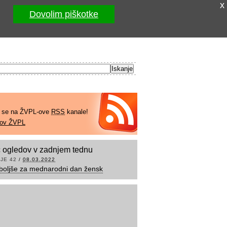
x
Dovolim piškotke
e se na ŽVPL-ove
RSS
kanale!
kov ŽVPL
 ogledov v zadnjem tednu
JE 42
/
08.03.2022
boljše za mednarodni dan žensk