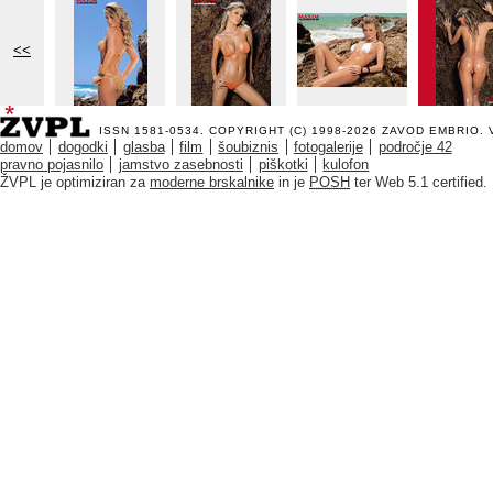
<<
ISSN 1581-0534. COPYRIGHT (C) 1998-2026
ZAVOD EMBRIO
.
domov
dogodki
glasba
film
šoubiznis
fotogalerije
področje 42
pravno pojasnilo
jamstvo zasebnosti
piškotki
kulofon
ŽVPL je optimiziran za
moderne brskalnike
in je
POSH
ter Web 5.1 certified.