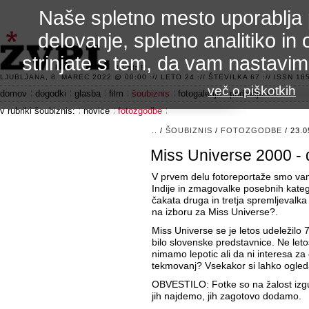
Naše spletno mesto uporablja 
delovanje, spletno analitiko in 
strinjate s tem, da vam nastavi
3.2 alfa R
LJUBLJANA, 8. MAREC 2022 @ 00:00 :// LETO 24 :// ŠTEVILKA 67 :// ISSN 185
več o piškotkih
domov
dogodki
glasba
film
šoubiznis
fotogalerije
področje 42
v rubriki šoubiznis:
novice
fotozgodbe
..
/
ŠOUBIZNIS
/
FOTOZGODBE
/ 23.0
Miss Universe 2000 - 
V prvem delu fotoreportaže smo va
Indije in zmagovalke posebnih kateg
čakata druga in tretja spremljevalka
na izboru za Miss Universe?.
Miss Universe se je letos udeležilo 
bilo slovenske predstavnice. Ne leto
nimamo lepotic ali da ni interesa za 
tekmovanj? Vsekakor si lahko ogleda
OBVESTILO: Fotke so na žalost izg
jih najdemo, jih zagotovo dodamo.