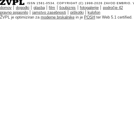
ISSN 1581-0534. COPYRIGHT (C) 1998-2026
ZAVOD EMBRIO
.
domov
dogodki
glasba
film
šoubiznis
fotogalerije
področje 42
pravno pojasnilo
jamstvo zasebnosti
piškotki
kulofon
ŽVPL je optimiziran za
moderne brskalnike
in je
POSH
ter Web 5.1 certified.