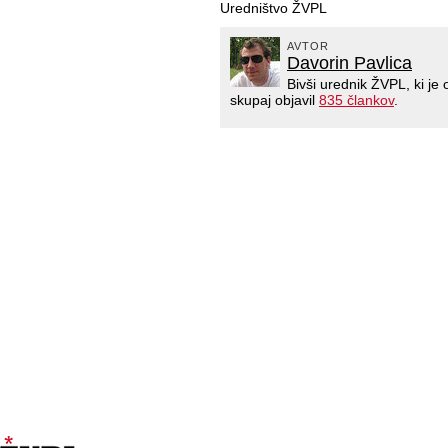
Uredništvo ŽVPL
AVTOR
Davorin Pavlica
Bivši urednik ŽVPL, ki j
skupaj objavil
835 člankov
.