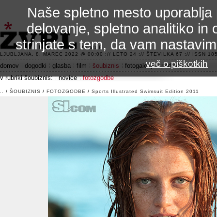
Naše spletno mesto uporablja 
delovanje, spletno analitiko in 
strinjate s tem, da vam nastavi
3.2 alfa R
LJUBLJANA, 8. MAREC 2022 @ 00:00 :// LETO 24 :// ŠTEVILKA 67 :// ISSN 185
več o piškotkih
domov
dogodki
glasba
film
šoubiznis
fotogalerije
področje 42
v rubriki šoubiznis:
novice
fotozgodbe
..
/
ŠOUBIZNIS
/
FOTOZGODBE
/
Sports Illustrated Swimsuit Edition 2011