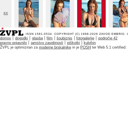
<<
ISSN 1581-0534. COPYRIGHT (C) 1998-2026
ZAVOD EMBRIO
.
domov
dogodki
glasba
film
šoubiznis
fotogalerije
področje 42
pravno pojasnilo
jamstvo zasebnosti
piškotki
kulofon
ŽVPL je optimiziran za
moderne brskalnike
in je
POSH
ter Web 5.1 certified.