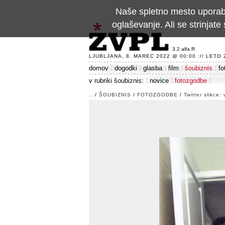
Naše spletno mesto uporablj
oglaševanje. Ali se strinja
3.2 alfa R
LJUBLJANA, 8. MAREC 2022 @ 00:00 :// LETO 24
domov
dogodki
glasba
film
šoubiznis
fo
v rubriki šoubiznis:
novice
fotozgodbe
..
/
ŠOUBIZNIS
/
FOTOZGODBE
/
Twitter slikce: