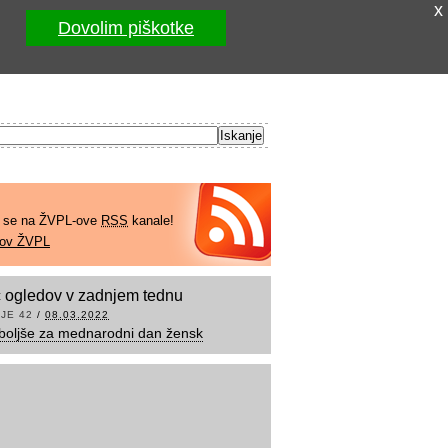
x
Dovolim piškotke
e se na ŽVPL-ove
RSS
kanale!
kov ŽVPL
 ogledov v zadnjem tednu
JE 42
/
08.03.2022
boljše za mednarodni dan žensk