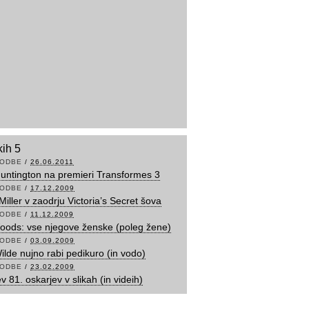
kih 5
ODBE
/
26.06.2011
untington na premieri Transformes 3
ODBE
/
17.12.2009
Miller v zaodrju Victoria’s Secret šova
ODBE
/
11.12.2009
oods: vse njegove ženske (poleg žene)
ODBE
/
03.09.2009
Wilde nujno rabi pedikuro (in vodo)
ODBE
/
23.02.2009
v 81. oskarjev v slikah (in videih)