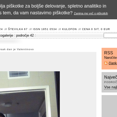
a piškotke za boljše delovanje, spletno analitiko in
te s tem, da vam nastavimo piškotke?
Zanima me več o piškotkih
 :// ŠTEVILKA 67 :// ISSN 1851 0534 ://
KULOFON
:// CENA 0 SIT, 0 EUR
togalerije
področje 42
 vsak dan je Valentinovo
RSS
Naročit
član
Največ
PODROČ
Vse naj