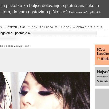
a piškotke za boljše delovanje, spletno analitiko in
te s tem, da vam nastavimo piškotke?
Zanima me več o piškotkih
 :// ŠTEVILKA 67 :// ISSN 1851 0534 ://
KULOFON
:// CENA 0 SIT, 0 EUR
togalerije
področje 42
bolj seksi v reviji Front
RSS
Naročit
član
Največ
PODROČ
Vse naj