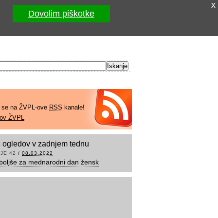
x
Dovolim piškotke
e se na ŽVPL-ove
RSS
kanale!
kov ŽVPL
 ogledov v zadnjem tednu
JE 42
/
08.03.2022
boljše za mednarodni dan žensk