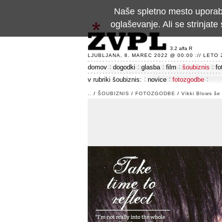
Naše spletno mesto uporablj
oglaševanje. Ali se strinja
3.2 alfa R
LJUBLJANA, 8. MAREC 2022 @ 00:00 :// LETO 24
domov
dogodki
glasba
film
šoubiznis
fo
v rubriki šoubiznis:
novice
fotozgodbe
..
/
ŠOUBIZNIS
/
FOTOZGODBE
/
Vikki Blows še 