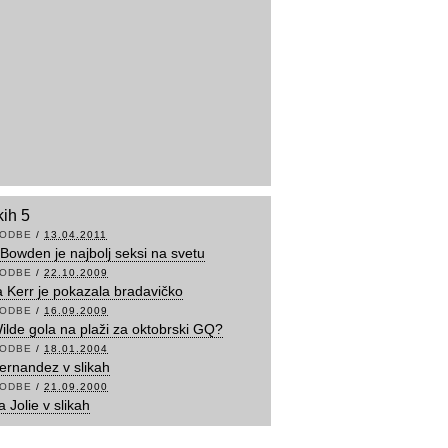
kih 5
ODBE
/
13.04.2011
 Bowden je najbolj seksi na svetu
ODBE
/
22.10.2009
 Kerr je pokazala bradavičko
ODBE
/
16.09.2009
Wilde gola na plaži za oktobrski GQ?
ODBE
/
18.01.2004
ernandez v slikah
ODBE
/
21.09.2000
 Jolie v slikah