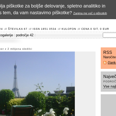
a piškotke za boljše delovanje, spletno analitiko in
te s tem, da vam nastavimo piškotke?
Zanima me več o piškotkih
 :// ŠTEVILKA 67 :// ISSN 1851 0534 ://
KULOFON
:// CENA 0 SIT, 0 EUR
togalerije
področje 42
r z 2 milijona sledilci
RSS
Naročit
član
Največ
PODROČ
Vse naj