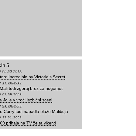
kih 5
/
06.03.2011
tno: Incredible by Victoria's Secret
/
17.06.2010
Mali tudi zgoraj brez za nogomet
/
07.09.2009
 Jolie v vroči lezbični sceni
/
04.08.2009
e Curry tudi napadla plaže Malibuja
/
27.01.2009
9 prihaja na TV že ta vikend