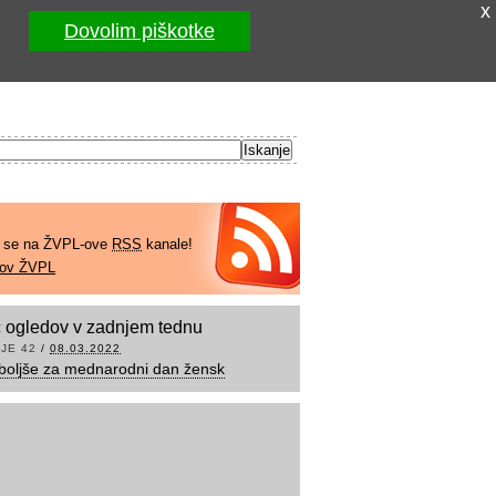
x
Dovolim piškotke
e se na ŽVPL-ove
RSS
kanale!
kov ŽVPL
 ogledov v zadnjem tednu
JE 42
/
08.03.2022
boljše za mednarodni dan žensk