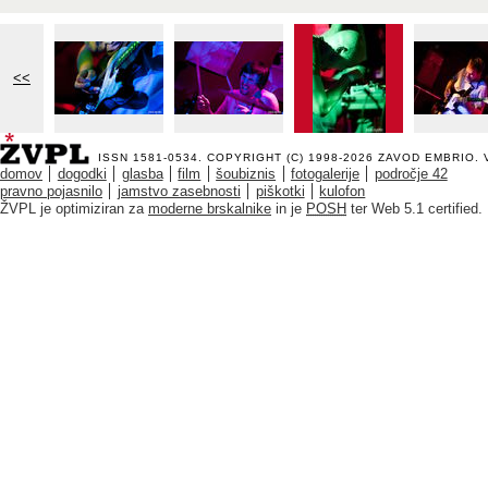
<<
ISSN 1581-0534. COPYRIGHT (C) 1998-2026
ZAVOD EMBRIO
.
domov
dogodki
glasba
film
šoubiznis
fotogalerije
področje 42
pravno pojasnilo
jamstvo zasebnosti
piškotki
kulofon
ŽVPL je optimiziran za
moderne brskalnike
in je
POSH
ter Web 5.1 certified.