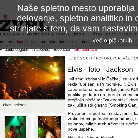
Naše spletno mesto uporablja 
delovanje, spletno analitiko in 
strinjate s tem, da vam nastavi
3.2 alfa R
LJUBLJANA, 8. MAREC 2022 @ 00:00 :// LETO 24 :// ŠTEVILKA 67 :// ISSN 185
več o piškotkih
domov
dogodki
glasba
film
šoubiznis
fotogalerije
področje 42
v rubriki dogodki:
napovedi
recenzije
fotoreportaže
..
/
DOGODKI
/
FOTOREPORTAŽE
/ 1
Elvis - foto - Jackson
"Mi smo izbrisani iz Čačka," se je dr
rekla "ubrisani s Primorske...". Elvi
zaporedoma napolnili ljubljanski KU
publika je dobro uro norela na mel
prejšnjih plošč ter "zajebantski" dodate
elvis jackson
zaključil s štiriglasno "Smoking Ganj
Preverjeni repertoar, sestavljen iz k
zraku letečega toaletnega papirja, so
balonov, milnih mehurčkov in sveži
nove uspehe...
Nitafoto: Domen Repnik