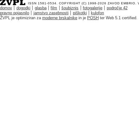
ISSN 1581-0534. COPYRIGHT (C) 1998-2026
ZAVOD EMBRIO
.
domov
dogodki
glasba
film
šoubiznis
fotogalerije
področje 42
pravno pojasnilo
jamstvo zasebnosti
piškotki
kulofon
ŽVPL je optimiziran za
moderne brskalnike
in je
POSH
ter Web 5.1 certified.