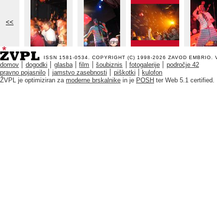
<<
ISSN 1581-0534. COPYRIGHT (C) 1998-2026
ZAVOD EMBRIO
.
domov
dogodki
glasba
film
šoubiznis
fotogalerije
področje 42
pravno pojasnilo
jamstvo zasebnosti
piškotki
kulofon
ŽVPL je optimiziran za
moderne brskalnike
in je
POSH
ter Web 5.1 certified.