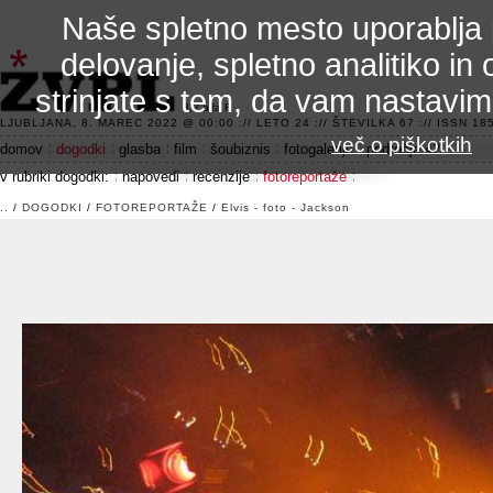
Naše spletno mesto uporablja 
delovanje, spletno analitiko in 
strinjate s tem, da vam nastavi
3.2 alfa R
LJUBLJANA, 8. MAREC 2022 @ 00:00 :// LETO 24 :// ŠTEVILKA 67 :// ISSN 185
več o piškotkih
domov
dogodki
glasba
film
šoubiznis
fotogalerije
področje 42
v rubriki dogodki:
napovedi
recenzije
fotoreportaže
..
/
DOGODKI
/
FOTOREPORTAŽE
/
Elvis - foto - Jackson