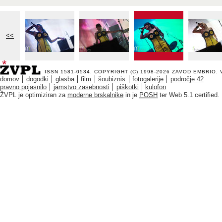
<<
ISSN 1581-0534. COPYRIGHT (C) 1998-2026
ZAVOD EMBRIO
.
domov
dogodki
glasba
film
šoubiznis
fotogalerije
področje 42
pravno pojasnilo
jamstvo zasebnosti
piškotki
kulofon
ŽVPL je optimiziran za
moderne brskalnike
in je
POSH
ter Web 5.1 certified.