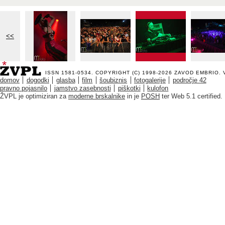
<<
ISSN 1581-0534. COPYRIGHT (C) 1998-2026
ZAVOD EMBRIO
.
domov
dogodki
glasba
film
šoubiznis
fotogalerije
področje 42
pravno pojasnilo
jamstvo zasebnosti
piškotki
kulofon
ŽVPL je optimiziran za
moderne brskalnike
in je
POSH
ter Web 5.1 certified.