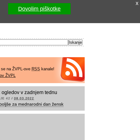
x
Dovolim piškotke
e se na ŽVPL-ove
RSS
kanale!
kov ŽVPL
 ogledov v zadnjem tednu
JE 42
/
08.03.2022
boljše za mednarodni dan žensk