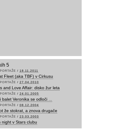
kih 5
PORTAŽE
/
18.11.2011
t Fleet (aka TBF) v Cirkusu
PORTAŽE
/
27.04.2010
s and Love Affair: disko žur leta
PORTAŽE
/
24.01.2005
 balet Veronika se odloči ...
PORTAŽE
/
08.12.2004
ot že stokrat, a znova drugače
PORTAŽE
/
23.03.2003
 night v Stars clubu