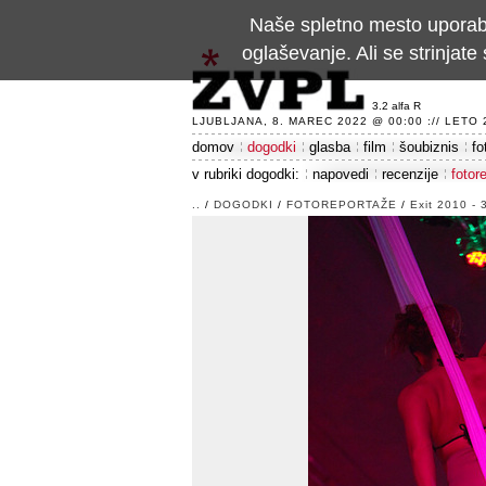
Naše spletno mesto uporablj
oglaševanje. Ali se strinja
3.2 alfa R
LJUBLJANA, 8. MAREC 2022 @ 00:00 :// LETO 24
domov
dogodki
glasba
film
šoubiznis
fo
v rubriki dogodki:
napovedi
recenzije
fotor
..
/
DOGODKI
/
FOTOREPORTAŽE
/
Exit 2010 - 