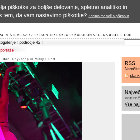
a piškotke za boljše delovanje, spletno analitiko in
te s tem, da vam nastavimo piškotke?
Zanima me več o piškotkih
 :// ŠTEVILKA 67 :// ISSN 1851 0534 ://
KULOFON
:// CENA 0 SIT, 0 EUR
togalerije
področje 42
eportaže
3. dan: Röyksopp in Missy Elliott
RSS
Naročit
član
Največ
PODROČ
Vse naj