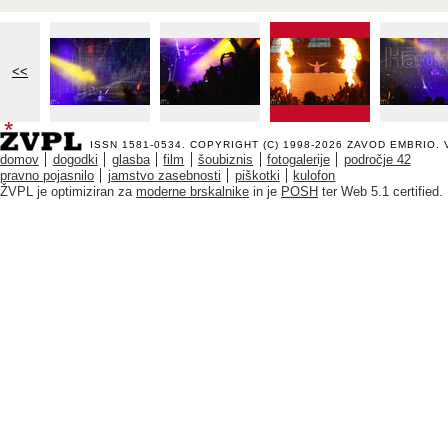
<<
ISSN 1581-0534. COPYRIGHT (C) 1998-2026
ZAVOD EMBRIO
.
domov
dogodki
glasba
film
šoubiznis
fotogalerije
področje 42
pravno pojasnilo
jamstvo zasebnosti
piškotki
kulofon
ŽVPL je optimiziran za
moderne brskalnike
in je
POSH
ter Web 5.1 certified.