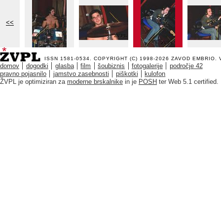
<<
ISSN 1581-0534. COPYRIGHT (C) 1998-2026
ZAVOD EMBRIO
.
domov
dogodki
glasba
film
šoubiznis
fotogalerije
področje 42
pravno pojasnilo
jamstvo zasebnosti
piškotki
kulofon
ŽVPL je optimiziran za
moderne brskalnike
in je
POSH
ter Web 5.1 certified.