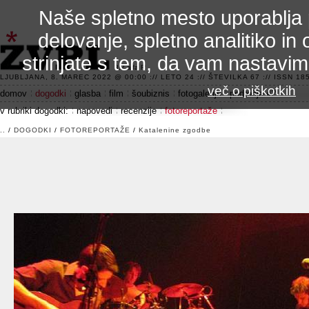
Naše spletno mesto uporablja 
delovanje, spletno analitiko in 
strinjate s tem, da vam nastavi
3.2 alfa R
LJUBLJANA, 8. MAREC 2022 @ 00:00 :// LETO 24 :// ŠTEVILKA 67 :// ISSN 185
več o piškotkih
domov
dogodki
glasba
film
šoubiznis
fotogalerije
področje 42
v rubriki dogodki:
napovedi
recenzije
fotoreportaže
..
/
DOGODKI
/
FOTOREPORTAŽE
/
Katalenine zgodbe