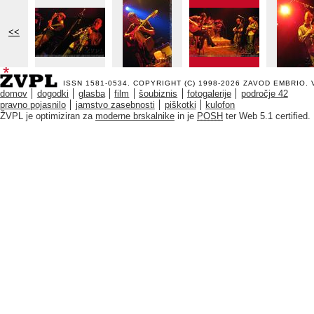
<<
ISSN 1581-0534. COPYRIGHT (C) 1998-2026
ZAVOD EMBRIO
.
domov
dogodki
glasba
film
šoubiznis
fotogalerije
področje 42
pravno pojasnilo
jamstvo zasebnosti
piškotki
kulofon
ŽVPL je optimiziran za
moderne brskalnike
in je
POSH
ter Web 5.1 certified.