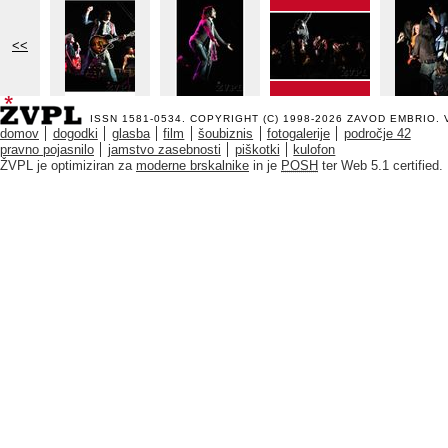
<<
ISSN 1581-0534. COPYRIGHT (C) 1998-2026
ZAVOD EMBRIO
.
domov
dogodki
glasba
film
šoubiznis
fotogalerije
področje 42
pravno pojasnilo
jamstvo zasebnosti
piškotki
kulofon
ŽVPL je optimiziran za
moderne brskalnike
in je
POSH
ter Web 5.1 certified.