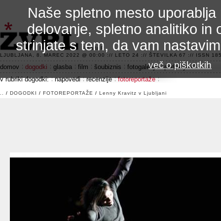
Naše spletno mesto uporablja 
delovanje, spletno analitiko in 
strinjate s tem, da vam nastavi
3.2 alfa R
LJUBLJANA, 8. MAREC 2022 @ 00:00 :// LETO 24 :// ŠTEVILKA 67 :// ISSN 185
več o piškotkih
domov
dogodki
glasba
film
šoubiznis
fotogalerije
področje 42
v rubriki dogodki:
napovedi
recenzije
fotoreportaže
..
/
DOGODKI
/
FOTOREPORTAŽE
/
Lenny Kravitz v Ljubljani