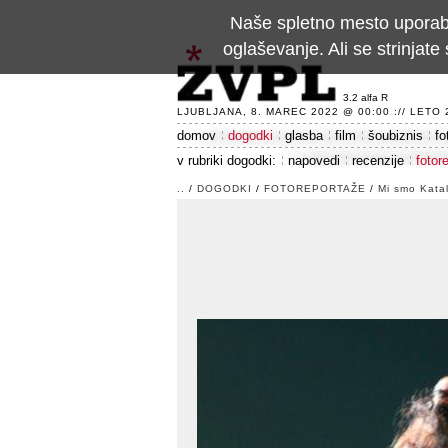
Naše spletno mesto uporablj
oglaševanje. Ali se strinja
3.2 alfa R
LJUBLJANA, 8. MAREC 2022 @ 00:00 :// LETO 24
domov
dogodki
glasba
film
šoubiznis
fo
v rubriki dogodki:
napovedi
recenzije
fotor
..
/
DOGODKI
/
FOTOREPORTAŽE
/
Mi smo Katal