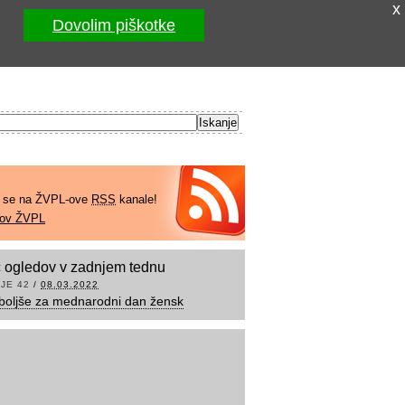
x
Dovolim piškotke
e se na ŽVPL-ove
RSS
kanale!
kov ŽVPL
 ogledov v zadnjem tednu
JE 42
/
08.03.2022
boljše za mednarodni dan žensk