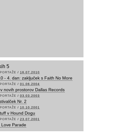
kih 5
PORTAŽE
/
16.07.2010
10 - 4. dan: zaključek s Faith No More
PORTAŽE
/
01.06.2004
ev novih prostorov Dallas Records
PORTAŽE
/
03.03.2003
stivalček Nr. 2
PORTAŽE
/
10.10.2001
tuff v Hound Dogu
PORTAŽE
/
23.07.2001
ti Love Parade