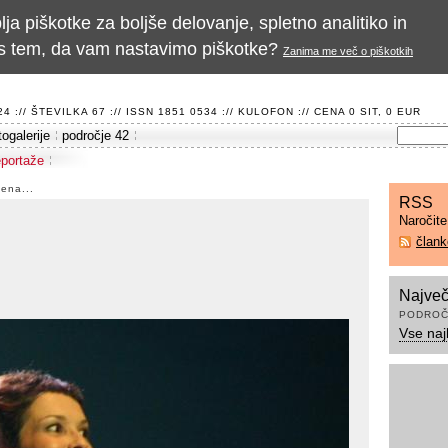
a piškotke za boljše delovanje, spletno analitiko in
te s tem, da vam nastavimo piškotke?
Zanima me več o piškotkih
 :// ŠTEVILKA 67 :// ISSN 1851 0534 ://
KULOFON
:// CENA 0 SIT, 0 EUR
togalerije
področje 42
eportaže
ena...
RSS
Naročit
član
Največ
PODROČ
Vse naj