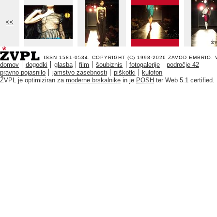
<<
ISSN 1581-0534. COPYRIGHT (C) 1998-2026
ZAVOD EMBRIO
.
domov
dogodki
glasba
film
šoubiznis
fotogalerije
področje 42
pravno pojasnilo
jamstvo zasebnosti
piškotki
kulofon
ŽVPL je optimiziran za
moderne brskalnike
in je
POSH
ter Web 5.1 certified.