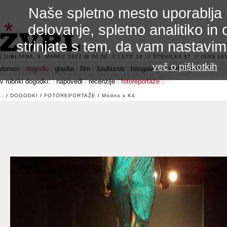
Naše spletno mesto uporablja 
delovanje, spletno analitiko in 
strinjate s tem, da vam nastavi
3.2 alfa R
LJUBLJANA, 8. MAREC 2022 @ 00:00 :// LETO 24 :// ŠTEVILKA 67 :// ISSN 185
več o piškotkih
domov
dogodki
glasba
film
šoubiznis
fotogalerije
področje 42
v rubriki dogodki:
napovedi
recenzije
fotoreportaže
..
/
DOGODKI
/
FOTOREPORTAŽE
/
Modno v K4