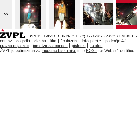
<<
ISSN 1581-0534. COPYRIGHT (C) 1998-2026
ZAVOD EMBRIO
.
domov
dogodki
glasba
film
šoubiznis
fotogalerije
področje 42
pravno pojasnilo
jamstvo zasebnosti
piškotki
kulofon
ŽVPL je optimiziran za
moderne brskalnike
in je
POSH
ter Web 5.1 certified.