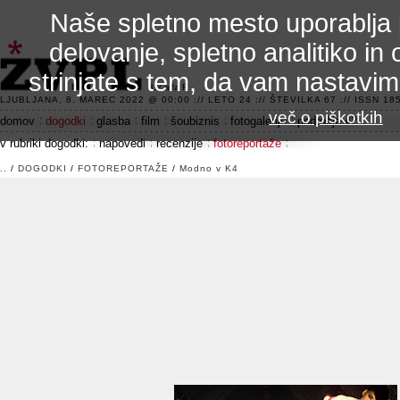
Naše spletno mesto uporablja 
delovanje, spletno analitiko in 
strinjate s tem, da vam nastavi
3.2 alfa R
LJUBLJANA, 8. MAREC 2022 @ 00:00 :// LETO 24 :// ŠTEVILKA 67 :// ISSN 185
več o piškotkih
domov
dogodki
glasba
film
šoubiznis
fotogalerije
področje 42
v rubriki dogodki:
napovedi
recenzije
fotoreportaže
..
/
DOGODKI
/
FOTOREPORTAŽE
/
Modno v K4