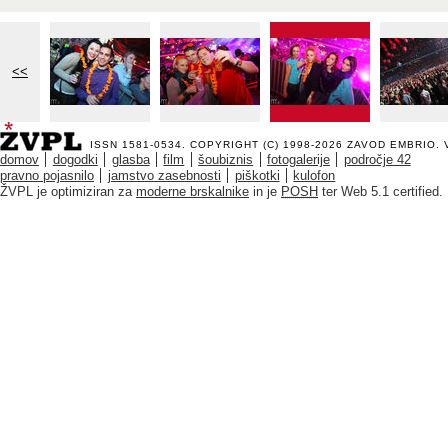
<<
ISSN 1581-0534. COPYRIGHT (C) 1998-2026
ZAVOD EMBRIO
.
domov
dogodki
glasba
film
šoubiznis
fotogalerije
področje 42
pravno pojasnilo
jamstvo zasebnosti
piškotki
kulofon
ŽVPL je optimiziran za
moderne brskalnike
in je
POSH
ter Web 5.1 certified.