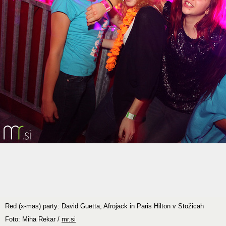
Red (x-mas) party: David Guetta, Afrojack in Paris Hilton v Stožicah
Foto: Miha Rekar /
mr.si