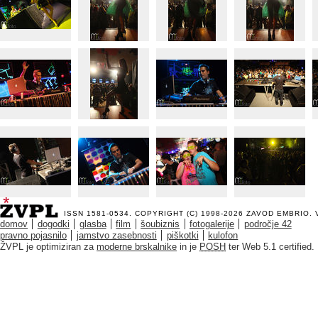
ISSN 1581-0534. COPYRIGHT (C) 1998-2026
ZAVOD EMBRIO
.
domov
dogodki
glasba
film
šoubiznis
fotogalerije
področje 42
pravno pojasnilo
jamstvo zasebnosti
piškotki
kulofon
ŽVPL je optimiziran za
moderne brskalnike
in je
POSH
ter Web 5.1 certified.