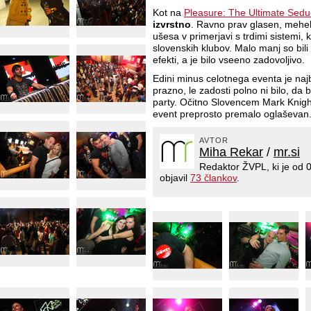
Kot na
Pleasure: The Ultimate Sedu
izvrstno
. Ravno prav glasen, mehek
ušesa v primerjavi s trdimi sistemi, k
slovenskih klubov. Malo manj so bili 
efekti, a je bilo vseeno zadovoljivo.
Edini minus celotnega eventa je najb
prazno, le zadosti polno ni bilo, da 
party. Očitno Slovencem Mark Knight 
event preprosto premalo oglaševan
AVTOR
Miha Rekar
/
mr.si
Redaktor ŽVPL, ki je od
objavil
73 člankov
.