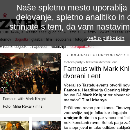
Naše spletno mesto uporablja 
delovanje, spletno analitiko in 
strinjate s tem, da vam nastavi
3.2 alfa R
LJUBLJANA, 8. MAREC 2022 @ 00:00 :// LETO 24 :// ŠTEVILKA 67 :// ISSN 185
več o piškotkih
domov
dogodki
glasba
film
šoubiznis
fotogalerije
področje 42
v rubriki dogodki:
napovedi
recenzije
fotoreportaže
..
/
DOGODKI
/
FOTOREPORTAŽE
/ 11
Odličen party v festivalni dvorani Lent
Famous with Mark Knigh
dvorani Lent
Včeraj so Tastefulevents otvorili n
Famous
. Headlinerja Opening Night
house DJ
Mark Knight
ter slovensk
Famous with Mark Knight
matador”
Tim Urbanya
.
Foto: Miha Rekar /
mr.si
Prišli smo ravno proti koncu Timovega
zadovoljiv, saj je folku kar dogajalo
umirjenih
ritmih s par vmesnimi “hit
neki konstanti ravni. Beltek pa je za
še stopnjeval in tako odlično zaključ