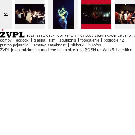
<<
ISSN 1581-0534. COPYRIGHT (C) 1998-2026
ZAVOD EMBRIO
.
domov
dogodki
glasba
film
šoubiznis
fotogalerije
področje 42
pravno pojasnilo
jamstvo zasebnosti
piškotki
kulofon
ŽVPL je optimiziran za
moderne brskalnike
in je
POSH
ter Web 5.1 certified.