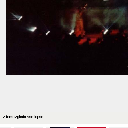
v temi izgleda vse lepse