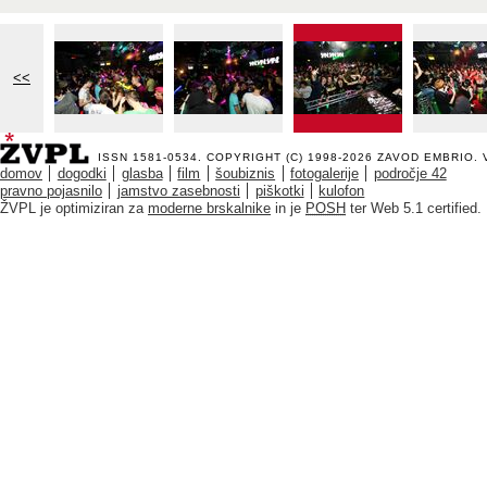
<<
ISSN 1581-0534. COPYRIGHT (C) 1998-2026
ZAVOD EMBRIO
.
domov
dogodki
glasba
film
šoubiznis
fotogalerije
področje 42
pravno pojasnilo
jamstvo zasebnosti
piškotki
kulofon
ŽVPL je optimiziran za
moderne brskalnike
in je
POSH
ter Web 5.1 certified.