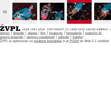
<<
ISSN 1581-0534. COPYRIGHT (C) 1998-2026
ZAVOD EMBRIO
.
domov
dogodki
glasba
film
šoubiznis
fotogalerije
področje 42
pravno pojasnilo
jamstvo zasebnosti
piškotki
kulofon
ŽVPL je optimiziran za
moderne brskalnike
in je
POSH
ter Web 5.1 certified.