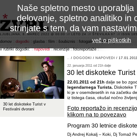
Naše spletno mesto uporablja 
delovanje, spletno analitiko in 
strinjate s tem, da vam nastavi
3.2 alfa R
LJUBLJANA, 8. MAREC 2022 @ 00:00 :// LETO 24 :// ŠTEVILKA 67 :// ISSN 185
več o piškotkih
domov
dogodki
glasba
film
šoubiznis
fotogalerije
področje 42
v rubriki dogodki:
napovedi
recenzije
fotoreportaže
..
/
DOGODKI
/
NAPOVEDI
/ 17.01.201
22. januarja 2011 od 21h dalje
30 let diskoteke Turist
22.01.2011 od 21h
dalje se bo zgod
legendarnega Turista.
Diskoteke T
ki je v osemdesetih in na začetku d
iz tistega časa, okušal nočno življ
30 let diskoteke Turist v
Foto reportažo in recenzijo
Festivalni dvorani
klikom na to povezavo
Program 30 letnice diskote
Dj Andrej Kokalj – Koki, Dj Tomaž P