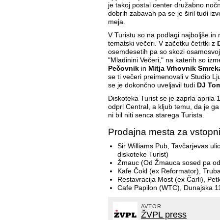
je takoj postal center družabno nočne
dobrih zabavah pa se je širil tudi izv
meja.
V Turistu so na podlagi najboljše in
tematski večeri. V začetku četrtki z
osemdesetih pa so skozi osamosvojitv
"Mladinini Večeri," na katerih so izm
Pečovnik
in
Mitja Vrhovnik Smrek
se ti večeri preimenovali v Studio Lj
se je dokončno uveljavil tudi
DJ Tom
Diskoteka Turist se je zaprla aprila 
odprl Central, a kljub temu, da je ga j
ni bil niti senca starega Turista.
Prodajna mesta za vstopni
Sir Williams Pub, Tavčarjevas ul
diskoteke Turist)
Žmauc (Od Žmauca sosed pa od b
Kafe Čokl (ex Reformator), Trub
Restavracija Most (ex Čarli), Pe
Cafe Papilon (WTC), Dunajska 1
AVTOR
ŽVPL press