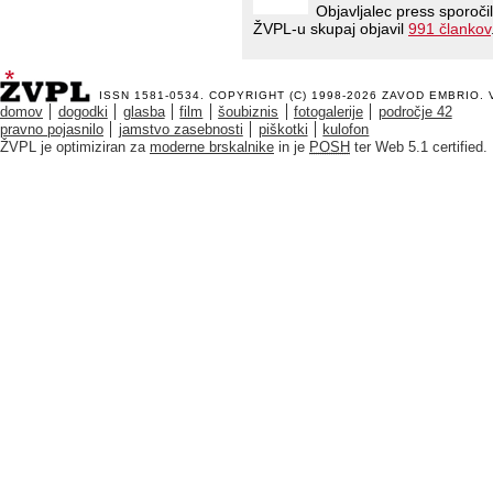
Objavljalec press sporoči
ŽVPL-u skupaj objavil
991 člankov
ISSN 1581-0534. COPYRIGHT (C) 1998-2026
ZAVOD EMBRIO
.
domov
dogodki
glasba
film
šoubiznis
fotogalerije
področje 42
pravno pojasnilo
jamstvo zasebnosti
piškotki
kulofon
ŽVPL je optimiziran za
moderne brskalnike
in je
POSH
ter Web 5.1 certified.