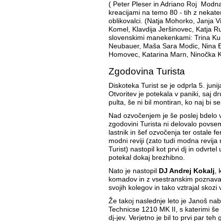
( Peter Pleser in Adriano Roj Modn
kreacijami na temo 80 - tih z nekate
oblikovalci. (Natja Mohorko, Janja 
Komel, Klavdija Jeršinovec, Katja Ru
slovenskimi manekenkami: Trina Kuns
Neubauer, Maša Sara Modic, Nina Đ
Homovec, Katarina Marn, Ninočka 
Zgodovina Turista
Diskoteka Turist se je odprla 5. juni
Otvoritev je potekala v paniki, saj d
pulta, še ni bil montiran, ko naj bi 
Nad ozvočenjem je še poslej bdelo ve
zgodovini Turista ni delovalo povs
lastnik in šef ozvočenja ter ostale fe
modni reviji (zato tudi modna revija
Turist) nastopil kot prvi dj in odvrte
potekal dokaj brezhibno.
Nato je nastopil
DJ Andrej Kokalj
, 
komadov in z vsestranskim poznavan
svojih kolegov in tako vztrajal skozi
Že takoj naslednje leto je Janoš n
Technicse 1210 MK II, s katerimi še
dj-jev. Verjetno je bil to prvi par teh