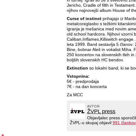
in turnej. Igrali so že s svetovno zn
Jericho, Cradle of filth in Testament.
njihov najnovejši album House of th
Curse of instinct
prihajajo iz Mari
metalcoreglasbo s težkimi kitarskimi 
igranja je mešanica med novim ame
old school hardcora. Njihovi vzorni 
Caliban,Inflames,Killswitch engage...
leta 1999. Band sestavlja 5 članov: 2
Bine, bobnar Aleš in vokalist Miha. 
250 koncertov na slovenskih tleh in z
boljših slovenskih HC bendov.
Extinction
so lokalni band, ki se bod
Vstopnina:
5€ - predprodaja
7€ - na dan koncerta
Za MCC
AVTOR
ŽVPL press
Objavljalec press sporoči
ŽVPL-u skupaj objavil
991 člankov