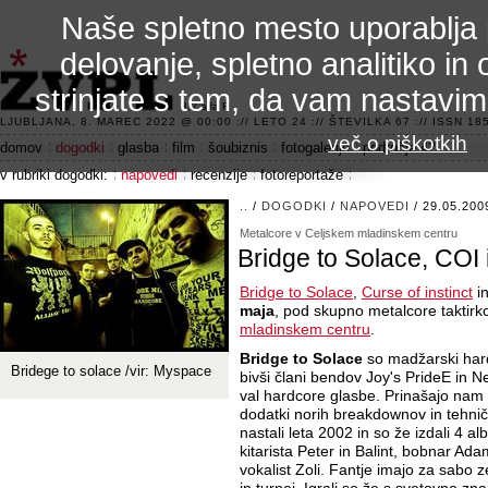
Naše spletno mesto uporablja 
delovanje, spletno analitiko in 
strinjate s tem, da vam nastavi
3.2 alfa R
LJUBLJANA, 8. MAREC 2022 @ 00:00 :// LETO 24 :// ŠTEVILKA 67 :// ISSN 185
več o piškotkih
domov
dogodki
glasba
film
šoubiznis
fotogalerije
področje 42
v rubriki dogodki:
napovedi
recenzije
fotoreportaže
..
/
DOGODKI
/
NAPOVEDI
/ 29.05.200
Metalcore v Celjskem mladinskem centru
Bridge to Solace, COI i
Bridge to Solace
,
Curse of instinct
i
maja
, pod skupno metalcore taktirko
mladinskem centru
.
Bridge to Solace
so madžarski hard
Bridege to solace /vir: Myspace
bivši člani bendov Joy's PrideE in 
val hardcore glasbe. Prinašajo nam n
dodatki norih breakdownov in tehnič
nastali leta 2002 in so že izdali 4 a
kitarista Peter in Balint, bobnar Ad
vokalist Zoli. Fantje imajo za sabo 