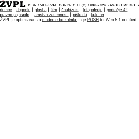
ISSN 1581-0534. COPYRIGHT (C) 1998-2026
ZAVOD EMBRIO
.
domov
dogodki
glasba
film
šoubiznis
fotogalerije
področje 42
pravno pojasnilo
jamstvo zasebnosti
piškotki
kulofon
ŽVPL je optimiziran za
moderne brskalnike
in je
POSH
ter Web 5.1 certified.