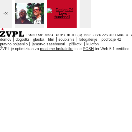
<<
ISSN 1581-0534. COPYRIGHT (C) 1998-2026
ZAVOD EMBRIO
.
domov
dogodki
glasba
film
šoubiznis
fotogalerije
področje 42
pravno pojasnilo
jamstvo zasebnosti
piškotki
kulofon
ŽVPL je optimiziran za
moderne brskalnike
in je
POSH
ter Web 5.1 certified.