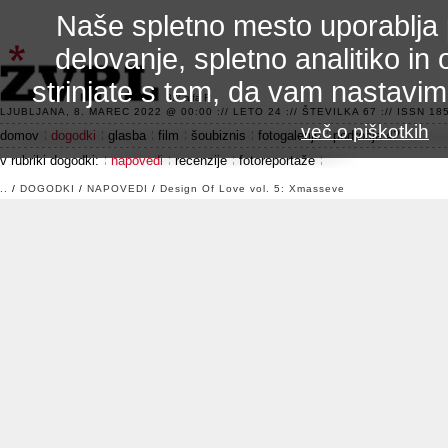
Naše spletno mesto uporablja 
delovanje, spletno analitiko in 
strinjate s tem, da vam nastavi
3.2 alfa R
LJUBLJANA, 8. MAREC 2022 @ 00:00 :// LETO 24 :// ŠTEVILKA 67 :// ISSN 185
več o piškotkih
domov
dogodki
glasba
film
šoubiznis
fotogalerije
področje 42
v rubriki dogodki:
napovedi
recenzije
fotoreportaže
..
/
DOGODKI
/
NAPOVEDI
/
Design Of Love vol. 5: Xmasseve