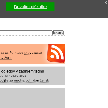
x
Dovolim piškotke
e se na ŽVPL-ove
RSS
kanale!
kov ŽVPL
 ogledov v zadnjem tednu
JE 42
/
08.03.2022
boljše za mednarodni dan žensk