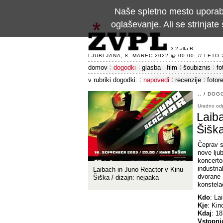
Naše spletno mesto uporablj
oglaševanje. Ali se strinja
3.2 alfa R
LJUBLJANA, 8. MAREC 2022 @ 00:00 :// LETO 24
domov
dogodki
glasba
film
šoubiznis
fo
v rubriki dogodki:
napovedi
recenzije
fotor
..
/
DOG
Uradno odp
Laiba
Šišk
Čeprav s
nove lju
koncerto
industri
Laibach in Juno Reactor v Kinu
dvorane 
Šiška / dizajn: nejaaka
konstela
Kdo
: La
Kje
: Kin
Kdaj
: 1
Vstopni