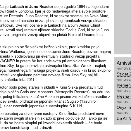
ečanje
Laibach
in
Juno Reactor
se je zgodilo 1994 na legendarni
ow Road v Londonu, kjer je do nedavnega imela svoje prostore
Mute Records. Juno Reactor, ki so takrat snemali za Nova Mute,
li povabilo Laibacha in za njihov singl remiksali verzijo skladbe
untdown. Dve leti pozneje je Laibach na album Jesus Christ
rs uvrstil svoj remake njihove skladbe God is God, ki so jo Juno
 svoji originalni verziji objavili na plošči Bible of Dreams leta
h skupin so se še večkrat bežno križale, pred kratkim pa je
Bena Watkinsa, gonilno silo skupine Juno Reactor, povabil najprej
centa k sodelovanju pri eventualni studijski verziji projekta
GNER in potem še kot sodelavca pri ambicioznem filmskem
Arhivs
Iron Sky, ki ga pripravljajo ustvarjalci filma Star Wreck - najbolj
NAPOVE
ega internetnega filmskega projekta vseh časov - in ki so skupino
Sziget 
zbrali kot glasbeno partituro novega filma. Iron Sky naj bil
n v začetku leta 2011.
NAPOVE
Klemen 
ctor bodo poleg starejših skladb v Kinu Šiška predstavili tudi
NAPOVE
dnjo ploščo Gods and Monsters (Metropolis Records), na odru pa
Plesna 
o, poleg tolkalcev iz Južne Afrike in pisane zvezdniške zasedbe z
cev sveta, pridružil še japonski kitarist Sugizo (Yasuhiro
NAPOVE
), sicer zvezdnik japonske superskupine S.K.I.N.
Onyx: 
bo posebej za otvoritveni nastop v Kinu Šiška predstavil nove
NAPOVE
ekaterih svojih starejših skladb iz prve polovice 80', lahko pa se
Up All 
di, da se bosta skupini pri izvedbi nekaterih skladb – če bodo
 pravi konstelaciji - tudi združili.