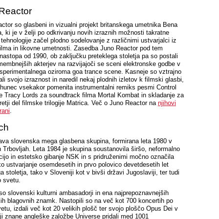
Reactor
ctor so glasbeni in vizualni projekt britanskega umetnika Bena
, ki je v želji po odkrivanju novih izraznih možnosti takratne
tehnologije začel plodno sodelovanje z različnimi ustvarjalci iz
filma in likovne umetnosti. Zasedba Juno Reactor pod tem
astopa od 1990, ob zaključku preteklega stoletja pa so postali
embnejših akterjev na razvijajoči se sceni elektronske godbe v
sperimentalnega oziroma goa trance scene. Kasneje so vztrajno
li svojo izraznost in naredil nekaj plodnih izletov k filmski glasbi,
rhunec vsekakor pomenita instrumentalni remiks pesmi Control
e Tracy Lords za soundtrack filma Mortal Kombat in skladanje za
tretji del filmske trilogije Matrica. Več o Juno Reactor na
njihovi
rani
.
ch
ava slovenska mega glasbena skupina, formirana leta 1980 v
h Trbovljah. Leta 1984 je skupina soustanovila širšo, neformalno
cijo in estetsko gibanje NSK in s pridruženimi močno označila
o ustvarjanje osemdesetih in prvo polovico devetdesetih let
a stoletja, tako v Sloveniji kot v bivši državi Jugoslaviji, ter tudi
o svetu.
so slovenski kulturni ambasadorji in ena najprepoznavnejših
ih blagovnih znamk. Nastopili so na več kot 700 koncertih po
etu, izdali več kot 20 velikih plošč ter svojo ploščo Opus Dei v
iji znane angleške založbe Universe pridali med 1001