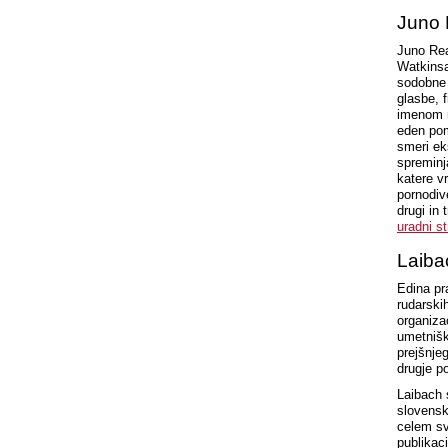
Juno 
Juno Rea
Watkinsa
sodobne 
glasbe, 
imenom n
eden pom
smeri ek
spreminja
katere v
pornodiv
drugi in 
uradni st
Laiba
Edina pr
rudarski
organiza
umetnišk
prejšnjeg
drugje p
Laibach 
slovensk
celem sv
publikac