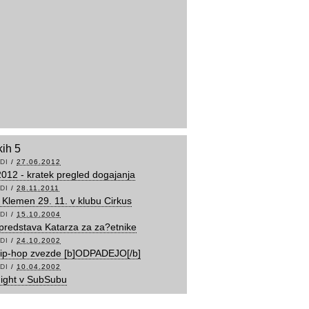
kih 5
DI
/
27.06.2012
2012 - kratek pregled dogajanja
DI
/
28.11.2011
Klemen 29. 11. v klubu Cirkus
DI
/
15.10.2004
predstava Katarza za za?etnike
DI
/
24.10.2002
hip-hop zvezde [b]ODPADEJO[/b]
DI
/
10.04.2002
Night v SubSubu