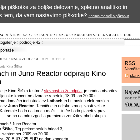
a piškotke za boljše delovanje, spletno analitiko in
te s tem, da vam nastavimo piškotke?
Zanima me več o piškotkih
 :// ŠTEVILKA 67 :// ISSN 1851 0534 ://
KULOFON
:// CENA 0 SIT, 0 EUR
togalerije
področje 42
eportaže
ODKI
/
NAPOVEDI
/ 13.09.2009 11:00
RSS
rtje Kina Šiška
Naročit
ch in Juno Reactor odpirajo Kino
član
a
e je Kino Šiška testno /
slavnostno že odprla
, je uradna otvoritev
Največ
bljanske koncertne dvorane v petek, 18.09. ob 20:00 s
PODROČ
ma domačih industrialcev
Laibach
in britanskih elektronskih
Vse naj
alcev
Juno Reactor
. Tehnične in odrske zmogljivosti velike
Katedrale bodo na koncu moči … in če bodo planeti v pravi
ciji, se bo na odru zgodila premierna združitev obeh skupin.
ibach / Juno Reactor
o Šiška, Trg prekomorskih brigad 3,
8. september 2009 ob 20:00
ce
: 20 EUR / 25 EUR na dan koncerta