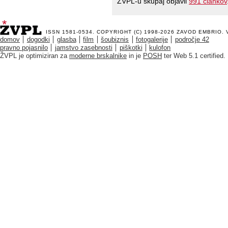
ŽVPL-u skupaj objavil
991 člankov
ISSN 1581-0534. COPYRIGHT (C) 1998-2026
ZAVOD EMBRIO
.
domov
dogodki
glasba
film
šoubiznis
fotogalerije
področje 42
pravno pojasnilo
jamstvo zasebnosti
piškotki
kulofon
ŽVPL je optimiziran za
moderne brskalnike
in je
POSH
ter Web 5.1 certified.