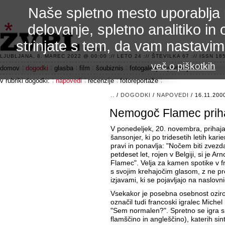
Naše spletno mesto uporablja 
delovanje, spletno analitiko in 
strinjate s tem, da vam nastavi
3.2 alfa R
LJUBLJANA, 8. MAREC 2022 @ 00:00 :// LETO 24 :// ŠTEVILKA 67 :// ISSN 185
več o piškotkih
domov
dogodki
glasba
film
šoubiznis
fotogalerije
področje 42
v rubriki dogodki:
napovedi
recenzije
fotoreportaže
..
/
DOGODKI
/
NAPOVEDI
/ 16.11.200
Nemogoč Flamec priha
V ponedeljek, 20. novembra, prihaj
šansonjer, ki po tridesetih letih kari
pravi in ponavlja: "Nočem biti zvezd
petdeset let, rojen v Belgiji, si je 
Flamec". Velja za kamen spotike v
s svojim krehajočim glasom, z ne pr
izjavami, ki se pojavljajo na naslovn
Vsekakor je posebna osebnost oziro
označil tudi francoski igralec Michel
"Sem normalen?". Spretno se igra s t
flamščino in angleščino), katerih si