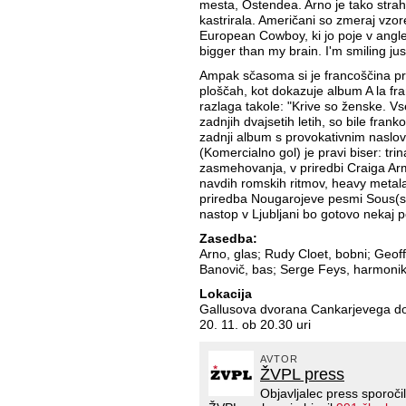
mesta, Ostendea. Arno je tako strah
kastrirala. Američani so zmeraj vzo
European Cowboy, ki jo poje v angle
bigger than my brain. I'm smiling just
Ampak sčasoma si je francoščina pr
ploščah, kot dokazuje album A la fran
razlaga takole: "Krive so ženske. Vs
zadnjih dvajsetih letih, so bile fran
zadnji album s provokativnim naslo
(Komercialno gol) je pravi biser: tr
zasmehovanja, v priredbi Craiga Arm
navdih romskih ritmov, heavy metala
priredba Nougarojeve pesmi Sous(so'
nastop v Ljubljani bo gotovo nekaj
Zasedba:
Arno, glas; Rudy Cloet, bobni; Geoff
Banovič, bas; Serge Feys, harmonika
Lokacija
Gallusova dvorana Cankarjevega 
20. 11. ob 20.30 uri
AVTOR
ŽVPL press
Objavljalec press sporoči